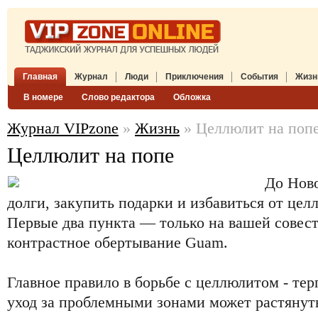
Главная
Журнал
Люди
Приключения
События
Жизн
В номере
Слово редактора
Обложка
Журнал VIPzone
»
Жизнь
» Целлюлит на поп
Целлюлит на попе
До Ново
долги, закупить подарки и избавиться от цел
Первые два пункта — только на вашей совес
контрастное обертывание Guam.
Главное правило в борьбе с целлюлитом - те
уход за проблемными зонами может растянуть