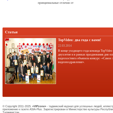
принципиальные отличия от
многочисленных спа нашего города
мы поговорили с Михаилом
Кочиашвили.
Статьи
TopVideo: два года с вами!
22.03.2014
В конце уходящего года команда TopVideo
двухлетие и в рамках празднования дня ос
видеохостинга объявила конкурс -«Самое 
видеопоздравление».
© Copyright 2011-2025.
«VIPzone»
- таджикский журнал для успешных людей, иллюс
приложение к газете ASIA-Plus. Зарегистрирован в Министерстве культуры Республи
Таджикистан.