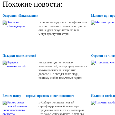
Похожие новости:
Операция «Ликвидация»
Макияж при про
Если вы не подумали о профилактике
или спохватились слишком поздно и
она не дала результатов, на теле
могут проступить стрии.
Подарки знаменитостей
Страсти по чист
Когда речь идет о подарках
знаменитостей, всегда представляется
что-то большое и невероятно
дорогое. Но звезды тоже люди,
поэтому любят получать и дарить
простые подарки, полезные для
здоровья и красоты.
Велнес-центр — первый признак цивилизованного
Иллюзия свобод
общества
В Сибири появился первый
сертифицированный велнес-центр
городского типа высшей категории.
Что такое wellness-центр, в чем его