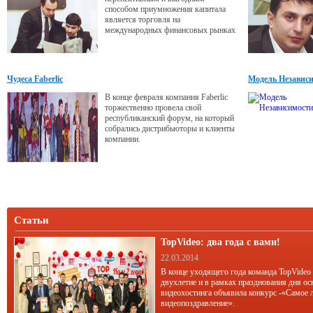
способом приумножения капитала
является торговля на
международных финансовых рынках
в частности, на популярном
валютном рынке Forex, одним из
лидеров рынка услуг торговли
является международная компания
Чудеса Faberlic
Модель Независ
Альпари.
В конце февраля компания Faberlic
торжественно провела свой
республиканский форум, на который
собрались дистрибьюторы и клиенты
компании.
Статьи
TopVideo: два года с вами!
22.03.2014
В конце уходящего года команда TopVideo
двухлетие и в рамках празднования дня ос
видеохостинга объявила конкурс -«Самое 
видеопоздравление».