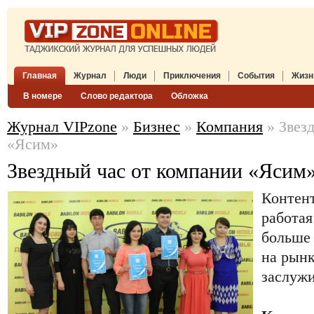
Главная
Журнал
Люди
Приключения
События
Жизн
В номере
Слово редактора
Обложка
Журнал VIPzone
»
Бизнес
»
Компания
» Звез
«Ясим»
Звездный час от компании «Ясим
Контен
работая
больше 
на рынк
заслужи