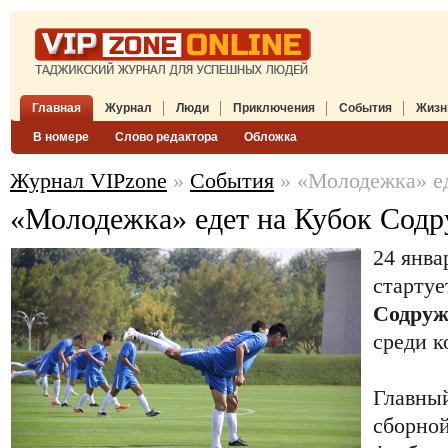
Главная
Журнал
Люди
Приключения
События
Жизн
В номере
Слово редактора
Обложка
Журнал VIPzone
»
События
» «Молодежка» ед
«Молодежка» едет на Кубок Содр
24 янва
старту
Содруж
среди к
Главны
сборно