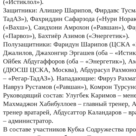
(«Истиклол»).
Защитники: Алишер Шарипов, Фирдавс Тусмат
ТадАЗ»), Фахриддин Сафарзода («Нури Норак
(«Вахш»), Саидхони Амрохон («Равшан»), Ф
(«Парвоз»), Бахтиёр Азимов («Энергетик»).
Полузащитники: Фаридун Шарипов (ЦСКА «
Джалилов, Джахонгир Эргашев (оба – «Истик
Ойбек Абдугаффоров (оба – «Энергетик»), А
(ДЮСШ ЦСКА, Москва), Абдурасул Рахмонов
– «Регар-ТадАЗ»). Нападающие: Фируз Рахмат
Навруз Рустамов («Равшан»), Комрон Турсун
Руководящий состав: Улугбек Каримов – мен
Махмаджон Хабибуллоев – главный тренер, 
тренер вратарей, Абдусаттор Каландаров – в
– администратор.
В составе участников Кубка Содружества пр