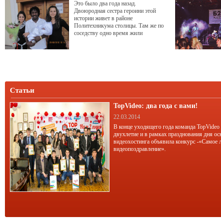
Это было два года назад.
Двоюродная сестра героини этой
истории живет в районе
Политехникума столицы. Там же по
соседству одно время жили
футболисты команды ЦСКА -
Памир. Там они и познакомились –
наша героиня Азиза и Чарльз Накути
– нападающий команды, легионер из
республики Гана.
Статьи
TopVideo: два года с вами!
22.03.2014
В конце уходящего года команда TopVideo
двухлетие и в рамках празднования дня ос
видеохостинга объявила конкурс -«Самое 
видеопоздравление».