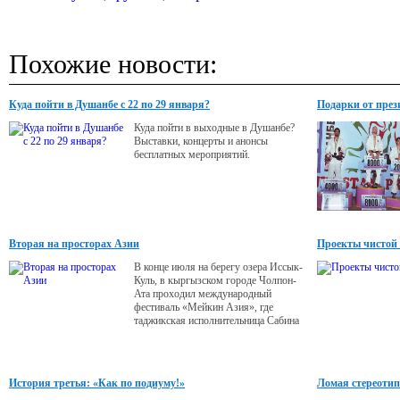
Похожие новости:
Куда пойти в Душанбе с 22 по 29 января?
Подарки от през
Куда пойти в выходные в Душанбе?
Выставки, концерты и анонсы
бесплатных мероприятий.
Вторая на просторах Азии
Проекты чистой
В конце июля на берегу озера Иссык-
Куль, в кыргызском городе Чолпон-
Ата проходил международный
фестиваль «Мейкин Азия», где
таджикская исполнительница Сабина
Шамсэд заняла второе место.
История третья: «Как по подиуму!»
Ломая стереотип