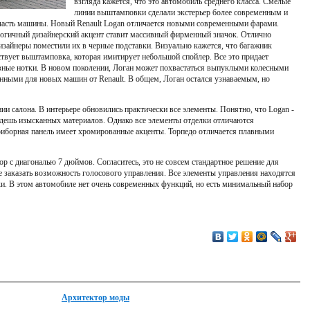
взгляда кажется, что это автомобиль среднего класса. Смелые
линии выштамповки сделали экстерьер более современным и
 часть машины. Новый Renault Logan отличается новыми современными фарами.
Логичный дизайнерский акцент ставит массивный фирменный значок. Отлично
изайнеры поместили их в черные подставки. Визуально кажется, что багажник
ствует выштамповка, которая имитирует небольшой спойлер. Все это придает
вные нотки. В новом поколении, Логан может похвастаться выпуклыми колесными
онными для новых машин от Renault. В общем, Логан остался узнаваемым, но
ии салона. В интерьере обновились практически все элементы. Понятно, что Logan -
айдешь изысканных материалов. Однако все элементы отделки отличаются
риборная панель имеет хромированные акценты. Торпедо отличается плавными
р с диагональю 7 дюймов. Согласитесь, это не совсем стандартное решение для
е заказать возможность голосового управления. Все элементы управления находятся
ки. В этом автомобиле нет очень современных функций, но есть минимальный набор
Архитектор моды