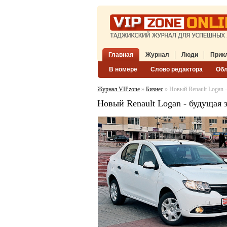
Главная
Журнал
Люди
Прик
В номере
Слово редактора
Об
Журнал VIPzone
»
Бизнес
» Новый Renault Logan -
Новый Renault Logan - будущая з