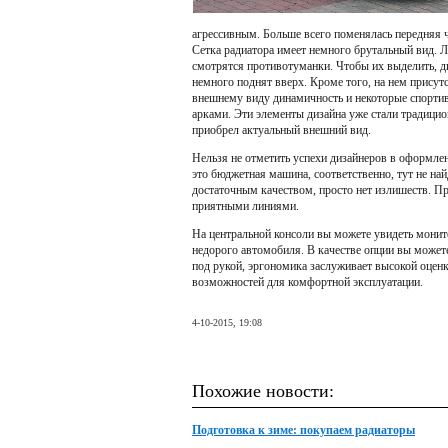
агрессивным. Больше всего поменялась передняя
Сетка радиатора имеет немного брутальный вид. 
смотрятся противотуманки. Чтобы их выделить, д
немного поднят вверх. Кроме того, на нем присут
внешнему виду динамичность и некоторые спорти
арками. Эти элементы дизайна уже стали традици
приобрел актуальный внешний вид.
Нельзя не отметить успехи дизайнеров в оформлен
это бюджетная машина, соответственно, тут не н
достаточным качеством, просто нет излишеств. П
приятными линиями.
На центральной консоли вы можете увидеть монито
недорого автомобиля. В качестве опции вы может
под рукой, эргономика заслуживает высокой оцен
возможностей для комфортной эксплуатации.
4-10-2015, 19:08
Похожие новости:
Подготовка к зиме: покупаем радиаторы