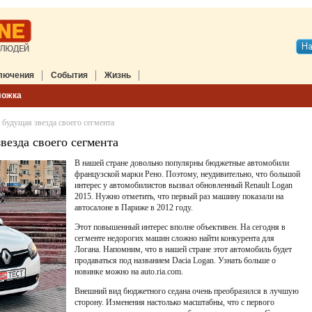
лючения
События
Жизнь
ложка
 будущая звезда своего сегмента
везда своего сегмента
В нашей стране довольно популярны бюджетные автомобили
французской марки Рено. Поэтому, неудивительно, что большой
интерес у автомобилистов вызвал обновленный Renault Logan
2015. Нужно отметить, что первый раз машину показали на
автосалоне в Париже в 2012 году.
Этот повышенный интерес вполне объективен. На сегодня в
сегменте недорогих машин сложно найти конкурента для
Логана. Напомним, что в нашей стране этот автомобиль будет
продаваться под названием Dacia Logan. Узнать больше о
новинке можно на auto.ria.com.
Внешний вид бюджетного седана очень преобразился в лучшую
сторону. Изменения настолько масштабны, что с первого