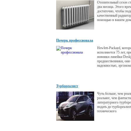
Отопительный сезон ст
два месяца. Этого вре
достаточно, чтобы под
качественный радиатор
помощью в вашем доме
тепло и комфортно.
Почерк профессионала
Hewlett-Packard, котор
исполняется 75 лет, пр
новинки линейки Deskj
предшественники, они
надежностью, эргоно
дизайном и функциона
Турбореалист
Чуть больше, чем реаль
реальнее, чем фантасти
литературного турбор
подать до турбореализ
технического.