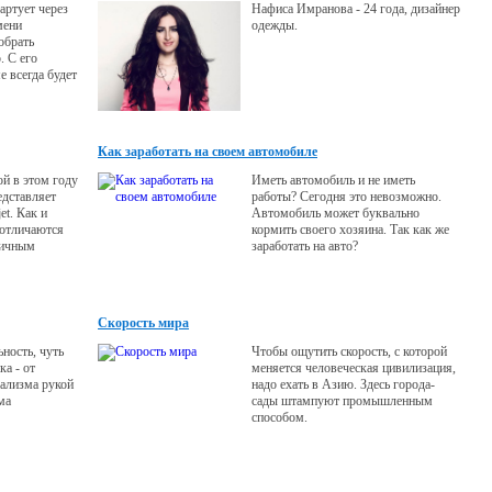
артует через
Нафиса Имранова - 24 года, дизайнер
мени
одежды.
обрать
. С его
 всегда будет
Как заработать на своем автомобиле
ой в этом году
Иметь автомобиль и не иметь
едставляет
работы? Сегодня это невозможно.
et. Как и
Автомобиль может буквально
 отличаются
кормить своего хозяина. Так как же
мичным
заработать на авто?
льностью.
Скорость мира
ность, чуть
Чтобы ощутить скорость, с которой
ка - от
меняется человеческая цивилизация,
еализма рукой
надо ехать в Азию. Здесь города-
ма
сады штампуют промышленным
способом.