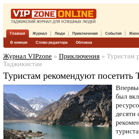
Главная
Журнал
Люди
Приключения
События
Жизн
В номере
Слово редактора
Обложка
Журнал VIPzone
»
Приключения
» Туристам 
Таджикистан
Туристам рекомендуют посетить 
Впервы
был вк
ресурсо
десяти 
рекоме
туриста