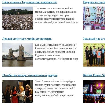
Сбор хлопка в Таджикистане завершается
Подарки от през
Таджикистан является одной из
мировых житниц по выращиванию
хлопка — культуры, которая
обеспечивает многие таджикские
семьи работой, связанной со сбором
и обработкой сырья и производством
текстильных хлопчатобумажных
изделий.
Лондон стоит того, чтобы его посетить
Звездный час от
Каждый мечтал посетить Лондоне?
Столица Великобритании является
очень красивым городом Европы.
Однако и цены в нем
соответствующие. Из Украины сюда
можно добраться самолетом.
IT-события месяца: что посетить и увидеть
Reebok Fitness 
Уже 31 июля в Санкт-Петербурге
можно будет посетить трехчасовые
лекции от известных в отрасли IT
компаний. Мероприятие
представляет собой целую серию
бесплатных занятий, стать
участником которых сможет каждый