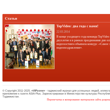
желающий.
Статьи
TopVideo: два года с вами!
22.03.2014
В конце уходящего года команда TopVideo
двухлетие и в рамках празднования дня ос
видеохостинга объявила конкурс -«Самое 
видеопоздравление».
© Copyright 2011-2025.
«VIPzone»
- таджикский журнал для успешных людей, иллюс
приложение к газете ASIA-Plus. Зарегистрирован в Министерстве культуры Республи
Таджикистан.
Перепечатка и копирование материалов сайта разреш