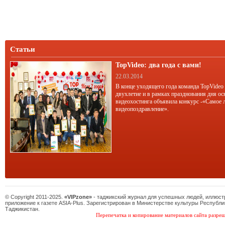
Статьи
TopVideo: два года с вами!
22.03.2014
В конце уходящего года команда TopVideo
двухлетие и в рамках празднования дня ос
видеохостинга объявила конкурс -«Самое 
видеопоздравление».
© Copyright 2011-2025.
«VIPzone»
- таджикский журнал для успешных людей, иллюс
приложение к газете ASIA-Plus. Зарегистрирован в Министерстве культуры Республи
Таджикистан.
Перепечатка и копирование материалов сайта разреш