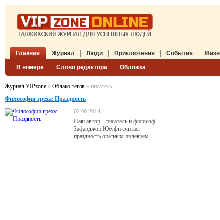
Главная
Журнал
Люди
Приключения
События
Жизн
В номере
Слово редактора
Обложка
Журнал VIPzone
»
Облако тегов
» писатель
Философия греха: Праздность
02.06.2014
Наш автор – писатель и философ
Зафарджон Юсуфи считает
праздность опасным явлением.