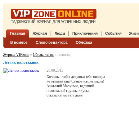
Главная
Журнал
Люди
Приключения
События
Жизн
В номере
Слово редактора
Обложка
Журнал VIPzone
»
Облако тегов
» пилотаж
Летчик-пилотажник
28.09.2013
Хочешь, чтобы девушки тебе никогда
не отказывали? Становись летчиком!
Анатолий Марунько, ведущий
пилотажной группы «Русь»,
отказался назвать даже
приблизительное количество сердец,
которое он покорил. Видимо, очень
уж много. Зато он рассказал, почему
в небе лучше, чем на земле.