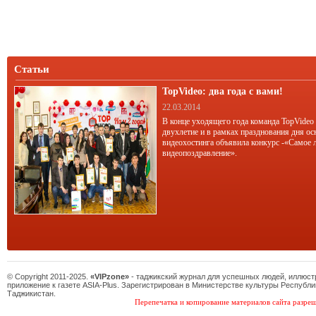
Статьи
TopVideo: два года с вами!
22.03.2014
В конце уходящего года команда TopVideo
двухлетие и в рамках празднования дня ос
видеохостинга объявила конкурс -«Самое 
видеопоздравление».
© Copyright 2011-2025.
«VIPzone»
- таджикский журнал для успешных людей, иллюс
приложение к газете ASIA-Plus. Зарегистрирован в Министерстве культуры Республи
Таджикистан.
Перепечатка и копирование материалов сайта разреш