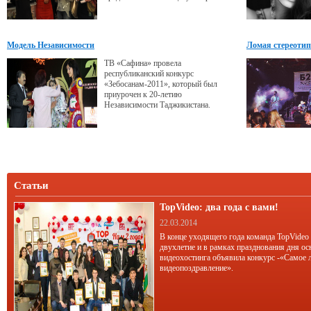
бесплатных занятий, стать
участником которых сможет каждый
желающий.
Модель Независимости
Ломая стереотип
ТВ «Сафина» провела
республиканский конкурс
«Зебосанам-2011», который был
приурочен к 20-летию
Независимости Таджикистана.
Статьи
TopVideo: два года с вами!
22.03.2014
В конце уходящего года команда TopVideo
двухлетие и в рамках празднования дня ос
видеохостинга объявила конкурс -«Самое 
видеопоздравление».