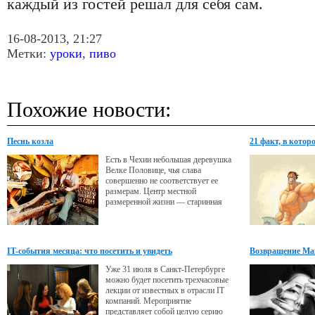
каждый из гостей решал для себя сам.
16-08-2013, 21:27
Метки:
уроки
,
пиво
Похожие новости:
Песнь козла
21 факт, в кото
Есть в Чехии небольшая деревушка
Велке Половице, чья слава
совершенно не соответствует ее
размерам. Центр местной
размеренной жизни — старинная
пивоварня, из-за которой раз в год,
летом, в эти края съезжается лютая
туча туристов и столичных жителей.
День Козела, день, когда пиво льется
IT-события месяца: что посетить и увидеть
Возвращение М
рекой, колбасы жарятся метрами, а
музыка и взрывы хохота слышны аж
Уже 31 июля в Санкт-Петербурге
в самой Праге.
можно будет посетить трехчасовые
лекции от известных в отрасли IT
компаний. Мероприятие
представляет собой целую серию