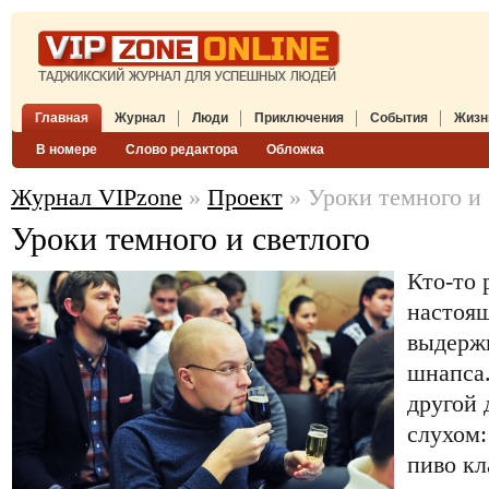
Главная
Журнал
Люди
Приключения
События
Жизн
В номере
Слово редактора
Обложка
Журнал VIPzone
»
Проект
» Уроки темного и 
Уроки темного и светлого
Кто-то 
настоящ
выдержи
шнапса.
другой 
слухом:
пиво кл