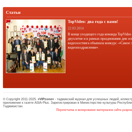
Статьи
TopVideo: два года с вами!
22.03.2014
В конце уходящего года команда TopVideo
двухлетие и в рамках празднования дня ос
видеохостинга объявила конкурс -«Самое 
видеопоздравление».
© Copyright 2011-2025.
«VIPzone»
- таджикский журнал для успешных людей, иллюс
приложение к газете ASIA-Plus. Зарегистрирован в Министерстве культуры Республи
Таджикистан.
Перепечатка и копирование материалов сайта разреш