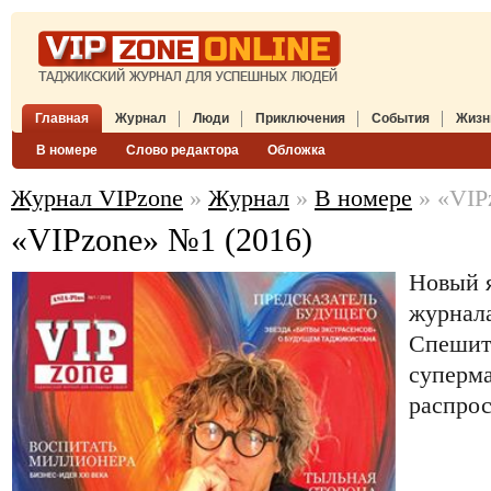
Главная
Журнал
Люди
Приключения
События
Жизн
В номере
Слово редактора
Обложка
Журнал VIPzone
»
Журнал
»
В номере
» «VIP
«VIPzone» №1 (2016)
Новый 
журнала
Спешите
суперма
распрос