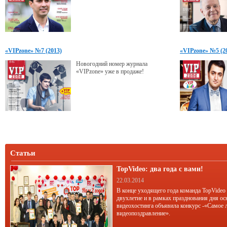
«VIPzone» №7 (2013)
«VIPzone» №5 (2
Новогодний номер журнала
«VIPzone» уже в продаже!
Статьи
TopVideo: два года с вами!
22.03.2014
В конце уходящего года команда TopVideo
двухлетие и в рамках празднования дня ос
видеохостинга объявила конкурс -«Самое 
видеопоздравление».