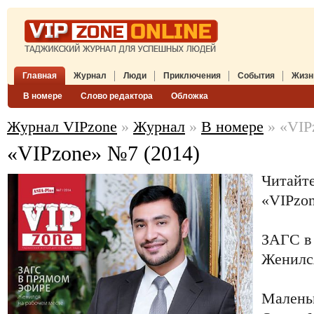
Главная
Журнал
Люди
Приключения
События
Жизн
В номере
Слово редактора
Обложка
Журнал VIPzone
»
Журнал
»
В номере
» «VIP
«VIPzone» №7 (2014)
Читайте
«VIPzon
ЗАГС в
Женился
Малень