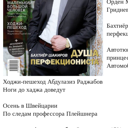
Орден 
Гридне
Бахтиё
перфек
Автотюн
принце
Автомо
Ходжи-пешеход Абдулазиз Раджабов
Ноги до хаджа доведут
Осень в Швейцарии
По следам профессора Плейшнера