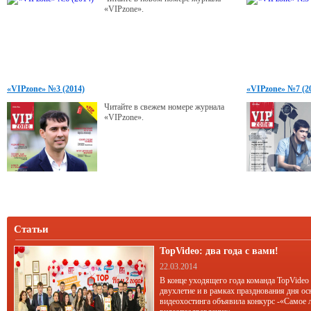
«VIPzone».
«VIPzone» №3 (2014)
«VIPzone» №7 (2
Читайте в свежем номере журнала
«VIPzone».
Статьи
TopVideo: два года с вами!
22.03.2014
В конце уходящего года команда TopVideo
двухлетие и в рамках празднования дня ос
видеохостинга объявила конкурс -«Самое 