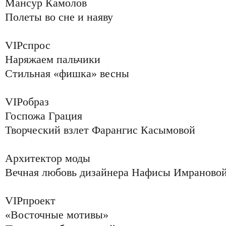
Мансур Камолов
Полеты во сне и наяву
VIPспрос
Наряжаем пальчики
Стильная «фишка» весны
VIPобраз
Госпожа Грация
Творческий взлет Фарангис Касымовой
Архитектор моды
Вечная любовь дизайнера Нафисы Имраново
VIPпроект
«Восточные мотивы»