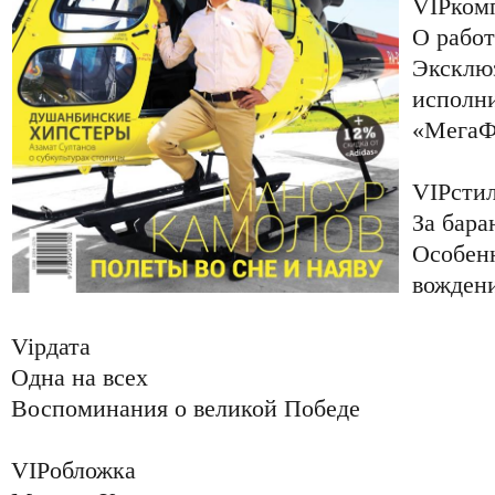
VIPком
О работ
Эксклю
исполни
«МегаФ
VIPсти
За бара
Особен
вожден
Vipдата
Одна на всех
Воспоминания о великой Победе
VIPобложка