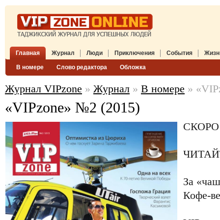
Главная
Журнал
Люди
Приключения
События
Жизн
В номере
Слово редактора
Обложка
Журнал VIPzone
»
Журнал
»
В номере
» «VIP
«VIPzone» №2 (2015)
СКОРО
ЧИТАЙ
За «ча
Кофе-ве