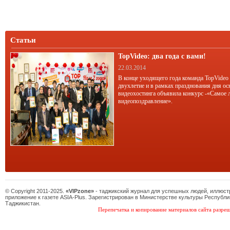
Статьи
TopVideo: два года с вами!
22.03.2014
В конце уходящего года команда TopVideo
двухлетие и в рамках празднования дня ос
видеохостинга объявила конкурс -«Самое 
видеопоздравление».
© Copyright 2011-2025.
«VIPzone»
- таджикский журнал для успешных людей, иллюс
приложение к газете ASIA-Plus. Зарегистрирован в Министерстве культуры Республи
Таджикистан.
Перепечатка и копирование материалов сайта разреш