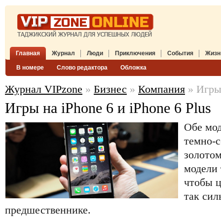
Главная
Журнал
Люди
Приключения
События
Жизн
В номере
Слово редактора
Обложка
Журнал VIPzone
»
Бизнес
»
Компания
» Игры 
Игры на iPhone 6 и iPhone 6 Plus
Обе мод
темно-с
золотом
модели
чтобы 
так сил
предшественнике.