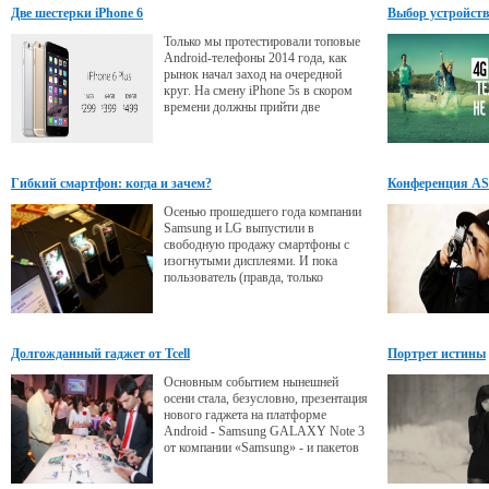
Две шестерки iPhone 6
Выбор устройств
Только мы протестировали топовые
Android-телефоны 2014 года, как
рынок начал заход на очередной
круг. На смену iPhone 5s в скором
времени должны прийти две
шестерки - iPhone 6 и совершенно
новая модель iPhone 6 Plus.
Гибкий смартфон: когда и зачем?
Конференция ASI
маркетинге
Осенью прошедшего года компании
Samsung и LG выпустили в
свободную продажу смартфоны с
изогнутыми дисплеями. И пока
пользователь (правда, только
южнокорейский) удивляется
необычным устройствам, сами
производители ищут технологии.
Которые позволили вы сделать
Долгожданный гаджет от Tcell
Портрет истины
смартфоны и планшетные
компьютеры не просто изогнутыми, а
Основным событием нынешней
по-настоящему гибкими. Свернуть
осени стала, безусловно, презентация
телефон в трубочку или сложить в
нового гаджета на платформе
четыре раза,
Android - Samsung GALAXY Note 3
от компании «Samsung» - и пакетов
интересных предложений от
компании Tcell.