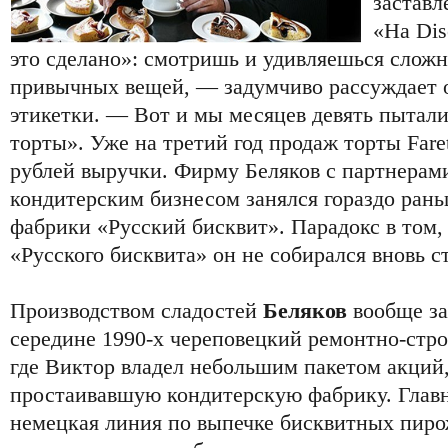
заставл
«На Dis
это сделано»: смотришь и удивляешься сложн
привычных вещей, — задумчиво рассуждает о
этикетки. — Вот и мы месяцев девять пыталис
торты». Уже на третий год продаж торты Fare
рублей выручки. Фирму Беляков с партнерами 
кондитерским бизнесом занялся гораздо ран
фабрики «Русский бисквит». Парадокс в том, 
«Русского бисквита» он не собирался вновь с
Производством сладостей
Беляков
вообще за
середине 1990-х череповецкий ремонтно-стр
где Виктор владел небольшим пакетом акций,
простаивавшую кондитерскую фабрику. Глав
немецкая линия по выпечке бисквитных пир