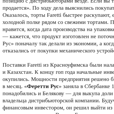
позицию с дистрибьюторами везде. Если вы т
продается». По ходу дела выяснились покупа
Оказалось, торты Faretti быстрее раскупают, 
холодной полке рядом со свежими тортами. 
нравится, когда дата производства на упако
— кажется, что продукт изготовлен не пото
Рус» поначалу так делали из экономии, а ког
отказались от покупки механического устрой
Поставки Faretti из Красноуфимска были на
и Казахстан. К концу гоп года начальные ин
окупились. Мощности предприятия решено б
в месяц. «
Феретти Рус
» заняла в Сбербанке 
понадобились и Белякову — для выкупа доли 
владельца дистрибьюторской компании. Буду
финансовым инвестором, он решил выйти из 