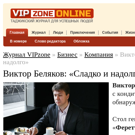
Главная
Журнал
Люди
Приключения
События
Жизн
В номере
Слово редактора
Обложка
Журнал VIPzone
»
Бизнес
»
Компания
» Викт
надолго»
Виктор Беляков: «Сладко и надол
Виктор
с конди
обнару
Стол г
«
Ферет