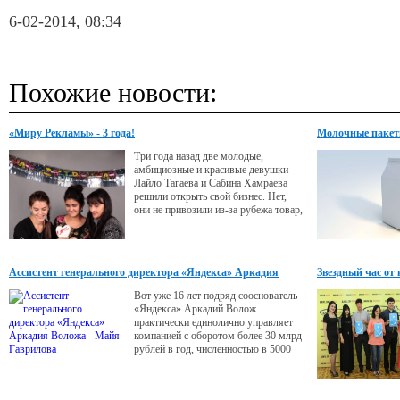
6-02-2014, 08:34
Похожие новости:
«Миру Рекламы» - 3 года!
Молочные пакет
Три года назад две молодые,
амбициозные и красивые девушки -
Лайло Тагаева и Сабина Хамраева
решили открыть свой бизнес. Нет,
они не привозили из-за рубежа товар,
не открыли кафешку или ателье. Они
поступили умнее: решили продвигать
услуги и продукцию местных
компаний, став просто посредниками.
Ассистент генерального директора «Яндекса» Аркадия
Звездный час от
«Мир Рекламы Tajikistan» -
Воложа - Майя Гаврилова
рекламный каталог появился на
Вот уже 16 лет подряд сооснователь
рынке услуг Таджикистана вовремя и
«Яндекса» Аркадий Волож
к месту.
практически единолично управляет
компанией с оборотом более 30 млрд
рублей в год, численностью в 5000
сотрудников и более 50 сервисами (из
которых треть — лидеры рынка) в
активах. О том, как ему это удается,