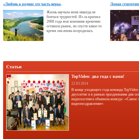
нам рассказала его ассистент.
«Любовь к родине это часть веры»
Ломая стереотип
Жизнь научила меня никогда не
бояться трудностей. Из-за кризиса
2008 года моя компания временно
оставила рынок, но спустя какое-то
время она вновь возродилась.
Статьи
TopVideo: два года с вами!
22.03.2014
В конце уходящего года команда TopVideo
двухлетие и в рамках празднования дня ос
видеохостинга объявила конкурс -«Самое 
видеопоздравление».