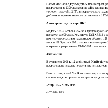
Новый MacBook с двухъядерным процессором, раб
предлагается за 1300 долларов на сайте техники и
тактовой частотой 1,2 ГГц и твердотельного нако
дюймовым экраном высокого разрешения и 8 Гбай
А что происходит в мире ПК?
Модель ASUS Zenbook UX305 с процессором Core 
продается за 699 долл. Компьютер Dell XPS13 с 
памяти, твердотельным накопителем объемом 128 
модель HP Spectre Х360 с мощным процессором Co
и экраном с разрешением 1920x1080 точек можно 
Заключение
В отличие от 2008 г.,
12-дюймовый MacBook
уже 
предлагающие похожие портативные компьютеры с 
Вместе с тем, новый MacBook имеет все, что вост
снижающий до неприемлемого уровня продолжител
«Мир ПК», № 08, 2015
21-07-2015, 16:45