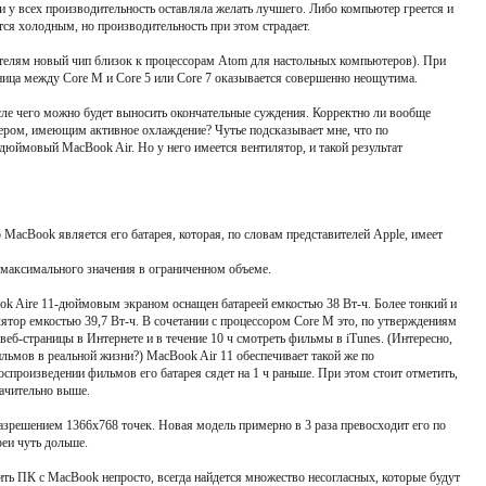
 у всех производительность оставляла желать лучшего. Либо компьютер греется и
тся холодным, но производительность при этом страдает.
телям новый чип близок к процессорам Atom для настольных компьютеров). При
ица между Core М и Core 5 или Core 7 оказывается совершенно неощутима.
ле чего можно будет выносить окончательные суждения. Корректно ли вообще
ером, имеющим активное охлаждение? Чутье подсказывает мне, что по
дюймовый MacBook Air. Но у него имеется вентилятор, и такой результат
acBook является его батарея, которая, по словам представителей Apple, имеет
 максимального значения в ограниченном объеме.
ook Aire 11-дюймовым экраном оснащен батареей емкостью 38 Вт-ч. Более тонкий и
тор емкостью 39,7 Вт-ч. В сочетании с процессором Core М это, по утверждениям
веб-страницы в Интернете и в течение 10 ч смотреть фильмы в iTunes. (Интересно,
ильмов в реальной жизни?) MacBook Air 11 обеспечивает такой же по
оспроизведении фильмов его батарея сядет на 1 ч раньше. При этом стоит отметить,
начительно выше.
зрешением 1366x768 точек. Новая модель примерно в 3 раза превосходит его по
реи чуть дольше.
ть ПК с MacBook непросто, всегда найдется множество несогласных, которые будут