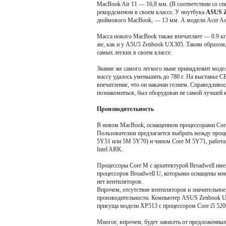
MacBook Air 11 — 16,8 мм. (В соответствии со с
рекордсменом в своем классе. У ноутбука
ASUS Z
дюймового MacBook, — 13 мм. А модели Acer Aspi
Масса нового MacBook также впечатляет — 0.9 кг.
же, как и у A5U5 Zenbook UX305. Таким образом
самых легких в своем классе.
Звание же самого легкого ныне принадлежит моде
массу удалось уменьшить до 780 г. На выставке C
впечатление, что он накачан гелием. Справедливос
познакомиться, был оборудован не самой лучшей к
Производительность
В новом MacBook, оснащенном процессорами Core 
Пользователям предлагается выбрать между процес
5Y51 или 5М 5Y70) и чипом Core М 5Y71, работаю
Intel ARK.
Процессоры Core М с архитектурой Broadwell име
процессоров Broadwell U, которыми оснащены мно
нет вентиляторов.
Впрочем, отсутствие вентиляторов и значительно
производительности. Компьютер ASUS Zenbook UX
присуща модели ХР513 с процессором Core i5 520
Многое, впрочем, будет зависеть от предложенны