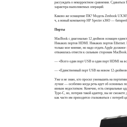
рассуждать о некорректном сравнении. Сдаваться 
характера выполняемых операций.
Каково же оснащение ПК? Модель Zenbook UX305 
ч, а новый компьютер HP Spectre хЗбО — батареей
Порты
MacBook с диагональю 12 дюймов оснащен единс
Никаких портов HDMI. Никаких портов Ethernet.
только мое мнение, но надо отдать Apple должное 
отважилась отнести к сильным сторонам MacBook
— «Всего один порт USB и один порт HDMI на всем
— «Единственный порт USB на новом 12-дюймовом
Уже и не знаю, кто просил уменьшить на портатив
лучше — особенно когда речь идет об основных п
явным недостатком. Конечно, есть специальные а
Type-С, но, потеряв такой адаптер, вы не сможет
как часто им приходится сталкиваться с потерей 