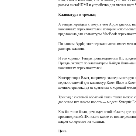
измерения и показали, что на самом деле он неско
разъем microHDMI и устройство для чтения карт 
Клавиатура и трекпад
А теперь перейдем к тому, в чем Apple удалось, 
ножничных переключателей, которые использовали
предложила для клавиатуры MacBook переключате
По словам Apple, этот переключатель имеет мень
размеры клавиш.
И это хорошо. Теперь производителям ПК придетс
Правда, эксперт по клавиатурам Хайден Динг-ман
ножничных переключателей.
Конструкторы Razer, например, экспериментируя 
переключателей для клавиатур Razer Blade и Razer
компьютера никогда не сравнится с хорошей механ
Трекпад с системой обратной связи также можно 
давлению нет ничего нового — модель Synaptic Fo
Как бы то ни было, речь идет о той области, где 
производителей ПК искать какие-то новые решени
кладет соперников на лопатки.
Цена