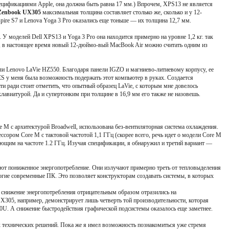
пецификациями Apple, она должна быть равна 17 мм.) Впрочем, XPS13 не является
enbook UX305
максимальная толщина составляет столько же, сколько и у 12-
re S7 и Lenova Yoga 3 Pro оказались еще тоньше — их толщина 12,7 мм.
 У моделей Dell XPS13 и Yoga 3 Pro она находится примерно на уровне 1,2 кг. так
, в настоящее время новый 12-дюймо-вый MacBook Air можно считать одним из
ли Lenovo LaVie HZ550. Благодаря панели IGZO и магниево-литиевому корпусу, ее
ES у меня была возможность подержать этот компьютер в руках. Создается
ти ради стоит отметить, что опытный образец LaVie, с которым мне довелось
лавиатурой. Да и супертонким при толщине в 16,9 мм его также не назовешь.
М с архитектурой Broadwell, использована без-вентиляторная система охлаждения.
сором Core М с тактовой частотой 1,1 ГГц (скорее всего, речь идет о модели Core М
щим на частоте 1.2 ГГц. Изучая спецификации, я обнаружил и третий вариант —
ют пониженное энергопотребление. Они излучают примерно треть от тепловыделения
гие современные ПК. Это позволяет конструкторам создавать системы, в которых
е снижение энергопотребления отрицательным образом отразились на
305, например, демонстрирует лишь четверть той производительности, которая
0U. А снижение быстродействия графической подсистемы оказалось еще заметнее.
х технических решений. Пока же я имел возможность познакомиться уже стремя