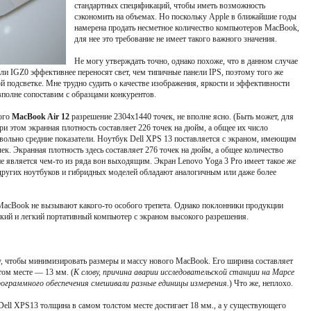
стандартных спецификаций, чтобы иметь возможность
сэкономить на объемах. Но поскольку Apple в ближайшие годы
намерена продать несметное количество компьютеров MacBook,
для нее это требование не имеет такого важного значения.
Не могу утверждать точно, однако похоже, что в данном случае
и IGZ0 эффективнее переносят свет, чем типичные панели IPS, поэтому того же
й подсветке. Мне трудно судить о качестве изображения, яркости и эффективности
 вполне сопоставим с образцами конкурентов.
ого
MacBook Air 12
разрешение 2304x1440 точек, не вполне ясно. (Быть может, для
ри этом экранная плотность составляет 226 точек на дюйм, а общее их число
овольно средние показатели. Ноутбук Dell XPS 13 поставляется с экраном, имеющим
ек. Экранная плотность здесь составляет 276 точек на дюйм, а общее количество
 не является чем-то из ряда вон выходящим. Экран Lenovo Yoga 3 Pro имеет такое же
 других ноутбуков и гибридных моделей обладают аналогичным или даже более
MacBook не вызывают какого-то особого трепета. Однако поклонники продукции
нкий и легкий портативный компьютер с экраном высокого разрешения.
, чтобы минимизировать размеры и массу нового MacBook. Его ширина составляет
том месте — 13 мм. (
К слову, причина аварии исследовательской станции на Марсе
рограммного обеспечения смешивали разные единицы измерения.
) Что же, неплохо.
Dell XPS13 толщина в самом толстом месте достигает 18 мм., а у существующего