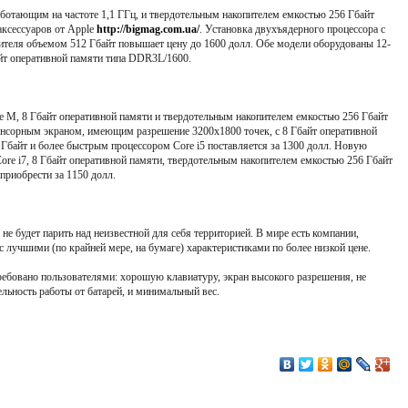
отающим на частоте 1,1 ГГц, и твердотельным накопителем емкостью 256 Гбайт
 аксессуаров от Apple
http://bigmag.com.ua/
. Установка двухъядерного процессора с
пителя объемом 512 Гбайт повышает цену до 1600 долл. Обе модели оборудованы 12-
т оперативной памяти типа DDR3L/1600.
М, 8 Гбайт оперативной памяти и твердотельным накопителем емкостью 256 Гбайт
сенсорным экраном, имеющим разрешение 3200x1800 точек, с 8 Гбайт оперативной
Гбайт и более быстрым процессором Core i5 поставляется за 1300 долл. Новую
re i7, 8 Гбайт оперативной памяти, твердотельным накопителем емкостью 256 Гбайт
приобрести за 1150 долл.
не будет парить над неизвестной для себя территорией. В мире есть компании,
лучшими (по крайней мере, на бумаге) характеристиками по более низкой цене.
ребовано пользователями: хорошую клавиатуру, экран высокого разрешения, не
ьность работы от батарей, и минимальный вес.