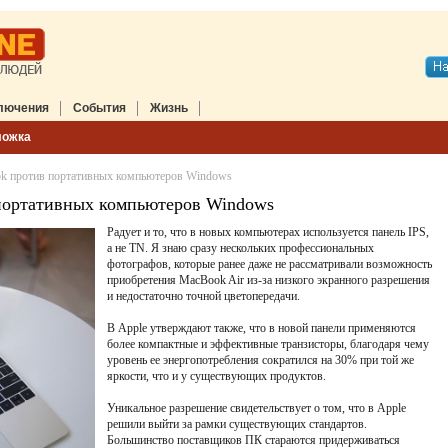
лючения
События
Жизнь
ложка
 против портативных компьютеров Windows
ортативных компьютеров Windows
Радует и то, что в новых компьютерах используется панель IPS,
а не TN. Я знаю сразу нескольких профессиональных
фотографов, которые ранее даже не рассматривали возможность
приобретения MacBook Air из-за низкого экранного разрешения
и недостаточно точной цветопередачи.
В Apple утверждают также, что в новой панели применяются
более компактные и эффективные транзисторы, благодаря чему
уровень ее энергопотребления сократился на 30% при той же
яркости, что и у существующих продуктов.
Уникальное разрешение свидетельствует о том, что в Apple
решили выйти за рамки существующих стандартов.
Большинство поставщиков ПК стараются придерживаться