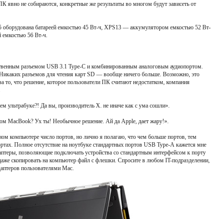
ПК явно не собираются, конкретные же результаты во многом будут зависеть от
оборудована батареей емкостью 45 Вт-ч, XPS13 — аккумулятором емкостью 52 Вт-
 емкостью 56 Вт-ч.
твенным разъемом USB 3.1 Type-C и комбинированным аналоговым аудиопортом.
 Никаких разъемов для чтения карт SD — вообще ничего больше. Возможно, это
за то, что решение, которое пользователи ПК считают недостатком, компания
.
 ультрабуке?! Да вы, производитель X. не иначе как с ума сошли».
 MacBook? Ух ты! Необычное решение. Ай да Apple, дает жару!».
ном компьютере число портов, но лично я полагаю, что чем больше портов, тем
ортах. Полное отсутствие на ноутбуке стандартных портов USB Type-А кажется мне
даптеры, позволяющие подключать устройства со стандартным интерфейсом к порту
е даже скопировать на компьютер файл с флешки. Спросите в любом IT-подразделении,
адаптеров пользователями Mac.