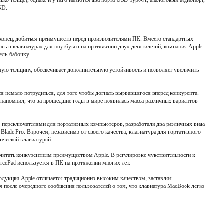
лько толще), однако и у него имеются два порта USB Type-А, аналоговый аудиопорт,
SD.
наконец, добиться преимуществ перед производителями ПК. Вместо стандартных
сь в клавиатурах для ноутбуков на протяжении двух десятилетий, компания Apple
ль-бабочку.
шую толщину, обеспечивает дополнительную устойчивость и позволяет увеличить
я немало потрудиться, для того чтобы догнать вырвавшегося вперед конкурента.
 напомнил, что за прошедшие годы в мире появилась масса различных вариантов
с переключателями для портативных компьютеров, разработали два различных вида
 Blade Pro. Впрочем, независимо от своего качества, клавиатура для портативного
ической клавиатурой.
считать конкурентным преимуществом Apple. В регулировке чувствительности к
rcePad используется в ПК на протяжении многих лет.
продукция Apple отличается традиционно высоким качеством, заставляя
я после очередного сообщения пользователей о том, что клавиатура MacBook легко