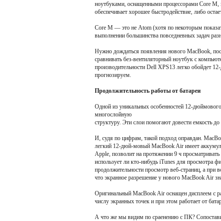
ноутбуками, оснащенными процессорами Core М, и
обеспечивает хорошее быстродействие, либо остае
Core М — это не Atom (хотя по некоторым показа
выполнении большинства повседневных задач разн
Нужно дождаться появления нового MacBook, пос
сравнивать без-вентиляторный ноутбук с компьют
производительности Dell XPS13 легко обойдет 12-
прогнозируем.
Продолжительность работы от батареи
Одной из уникальных особенностей 12-дюймового M
многослойную
структуру. Эти слои помогают довести емкость до
И, судя по цифрам, такой подход оправдан. MacB
легкий 12-дюй-мовый MacBook Air имеет аккумуля
Apple, позволит на протяжении 9 ч просматривать 
использует ли кто-нибудь iTunes для просмотра ф
продолжительности просмотр веб-страниц, а при в
что экранное разрешение у нового MacBook Air з
Оригинальный MacBook Air оснащен дисплеем с ра
числу экранных точек и при этом работает от бата
А что же мы видим по сраенению с ПК? Сопостави