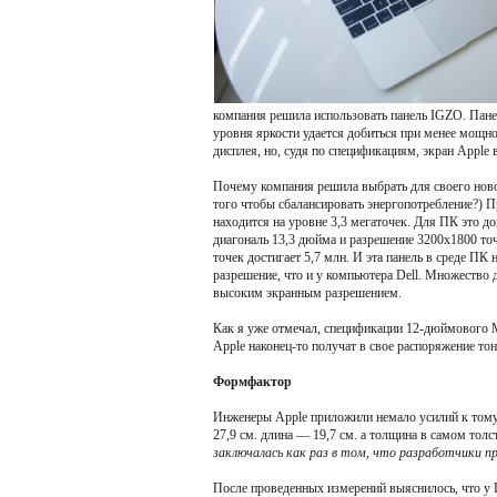
компания решила использовать панель IGZO. Панел
уровня яркости удается добиться при менее мощно
дисплея, но, судя по спецификациям, экран Apple
Почему компания решила выбрать для своего нов
того чтобы сбалансировать энергопотребление?) П
находится на уровне 3,3 мегаточек. Для ПК это д
диагональ 13,3 дюйма и разрешение 3200x1800 точ
точек достигает 5,7 млн. И эта панель в среде ПК
разрешение, что и у компьютера Dell. Множество
высоким экранным разрешением.
Как я уже отмечал, спецификации 12-дюймового 
Apple наконец-то получат в свое распоряжение то
Формфактор
Инженеры Apple приложили немало усилий к тому
27,9 см. длина — 19,7 см. а толщина в самом толс
заключалась как раз в том, что разработчики п
После проведенных измерений выяснилось, что у 