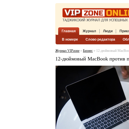
Главная
Журнал
Люди
Прик
В номере
Слово редактора
Об
Журнал VIPzone
»
Бизнес
» 12-дюймовый MacBook
12-дюймовый MacBook против п