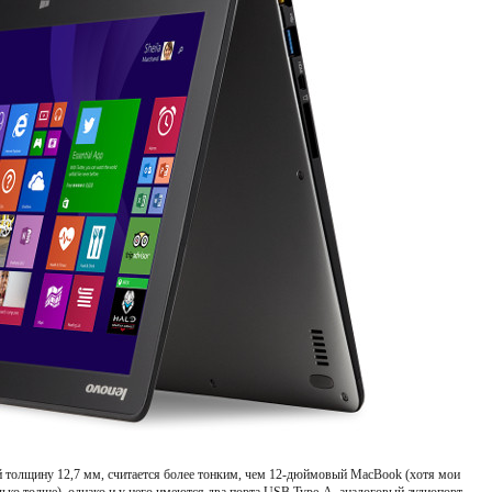
 толщину 12,7 мм, считается более тонким, чем 12-дюймовый MacBook (хотя мои