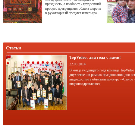
праздность, а наоборот - трудоемкий
процесс превращения облака шерсти
в рукотворный предмет интерьера.
Валяние войлока - это древнейшая
техника изготовления нетканого
материала из овечьей, верблюжьей,
козьей шерсти. Интересно, что эта
традиция была популярна когда-то и
в Таджикистане.
Статьи
TopVideo: два года с вами!
22.03.2014
В конце уходящего года команда TopVideo
двухлетие и в рамках празднования дня ос
видеохостинга объявила конкурс -«Самое 
видеопоздравление».