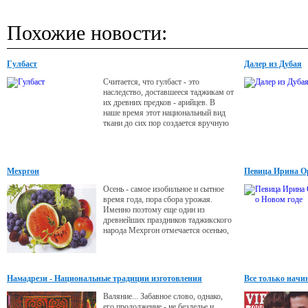
Похожие новости:
Гулбаст
Далер из Дубая
Считается, что гулбаст - это
наследство, доставшееся таджикам от
их древних предков - арийцев. В
наше время этот национальный вид
ткани до сих пор создается вручную
и только на юге Таджикистана.
Мехргон
Певица Ирина Ор
Осень - самое изобильное и сытное
время года, пора сбора урожая.
Именно поэтому еще один из
древнейших праздников таджикского
народа Мехргон отмечается осенью,
когда заканчиваются сельхозработы и
на столах появляются дары щедрой
природы.
Намадрези - Национальные традиции изготовления
Все только начи
войлока
Валяние... Забавное слово, однако,
его продолжение - не безделье и