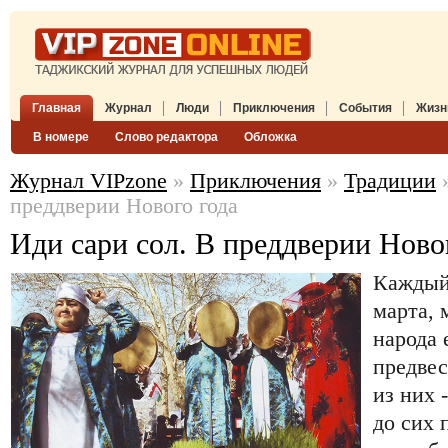
Главная
Журнал
Люди
Приключения
События
Жизн
В номере
Слово редактора
Обложка
Журнал VIPzone
»
Приключения
»
Традиции
»
преддверии Нового года
Иди сари сол. В преддверии Ново
Каждый 
марта, 
народа 
предвес
из них 
до сих 