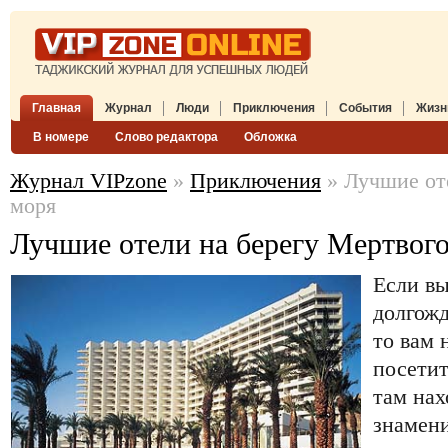
Главная
Журнал
Люди
Приключения
События
Жизн
В номере
Слово редактора
Обложка
Журнал VIPzone
»
Приключения
» Лучшие от
моря
Лучшие отели на берегу Мертвог
Если вы
долгожд
то вам
посетит
там нах
знамен