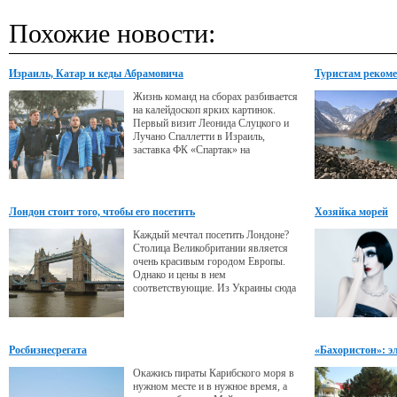
Похожие новости:
Израиль, Катар и кеды Абрамовича
Туристам реком
Жизнь команд на сборах разбивается
на калейдоскоп ярких картинок.
Первый визит Леонида Слуцкого и
Лучано Спаллетти в Израиль,
заставка ФК «Спартак» на
официальном компьютере
организаторов и вопрос, объединятся
ли Италия и Франция в единый
чемпионат.
Лондон стоит того, чтобы его посетить
Хозяйка морей
Каждый мечтал посетить Лондоне?
Столица Великобритании является
очень красивым городом Европы.
Однако и цены в нем
соответствующие. Из Украины сюда
можно добраться самолетом.
Росбизнесрегата
«Бахористон»: э
Окажись пираты Карибского моря в
нужном месте и в нужное время, а