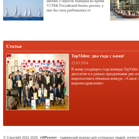
именно у берегов Майорки во время
VI РБК Российской бизнес-регаты, у
них бы глаза разбежались от
изобилия вкусных целей.
Статьи
TopVideo: два года с вами!
22.03.2014
В конце уходящего года команда TopVideo
двухлетие и в рамках празднования дня ос
видеохостинга объявила конкурс -«Самое 
видеопоздравление».
© Copyright 2011-2025.
«VIPzone»
- таджикский журнал для успешных людей, иллюс