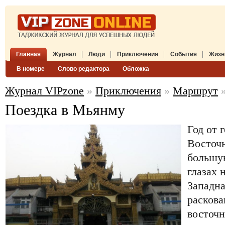
Главная
Журнал
Люди
Приключения
События
Жизн
В номере
Слово редактора
Обложка
Журнал VIPzone
»
Приключения
»
Маршрут
»
Поездка в Мьянму
Год от 
Восточ
большу
глазах 
Западна
раскова
восточн