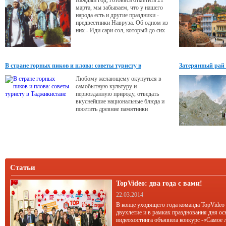
Каждый год, готовясь отметить 21
марта, мы забываем, что у нашего
народа есть и другие праздники -
предвестники Навруза. Об одном из
них - Иди сари сол, который до сих
пор отмечается на севере республики,
наш материал.
В стране горных пиков и плова: советы туристу в
Затерянный рай
Таджикистане
Любому желающему окунуться в
самобытную культуру и
первозданную природу, отведать
вкуснейшие национальные блюда и
посетить древние памятники
культуры прямой путь в
Таджикистан.
Статьи
TopVideo: два года с вами!
22.03.2014
В конце уходящего года команда TopVideo
двухлетие и в рамках празднования дня ос
видеохостинга объявила конкурс -«Самое 