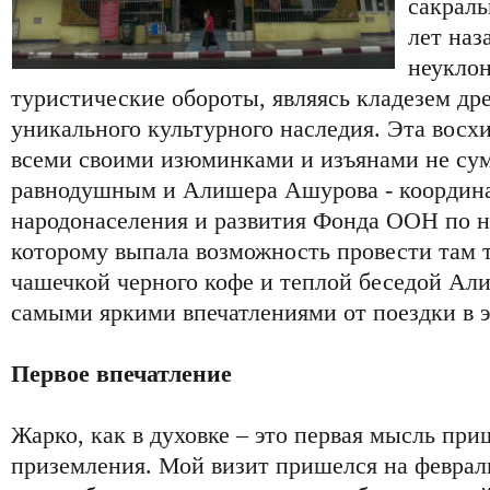
сакраль
лет наз
неуклон
туристические обороты, являясь кладезем др
уникального культурного наследия. Эта восхи
всеми своими изюминками и изъянами не сум
равнодушным и Алишера Ашурова - координ
народонаселения и развития Фонда ООН по 
которому выпала возможность провести там т
чашечкой черного кофе и теплой беседой Ал
самыми яркими впечатлениями от поездки в э
Первое впечатление
Жарко, как в духовке – это первая мысль при
приземления. Мой визит пришелся на февраль