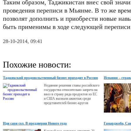
Таким образом, Таджикистан внес свой значи
проведения переписи в Мьянме. В то же вре
позволят дополнить и приобрести новые навы
быть применимы в ходе следующей переписи 
28-10-2014, 09:41
Похожие новости:
Таджикский продовольственный бизнес приходит в Россию
Испания – стран
Недавние решения главы российского
государства относительно запрета на
ввоз в страну ряда продуктов из ЕС
и США вызвали ажиотаж среди
представителей бизнес-кругов
Таджикистана.
Иди сари сол. В преддверии Нового года
Гамарджоба, Сак