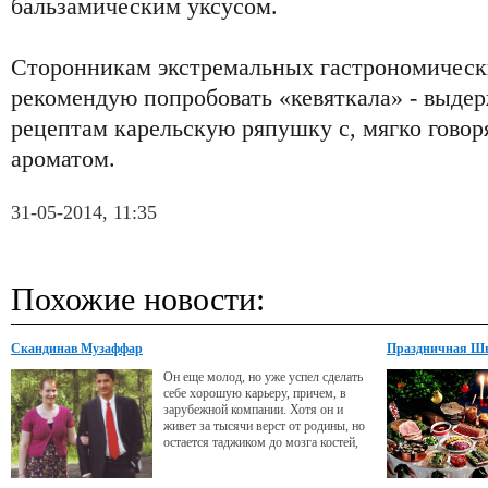
бальзамическим уксусом.
Сторонникам экстремальных гастрономическ
рекомендую попробовать «кевяткала» - выде
рецептам карельскую ряпушку с, мягко гово
ароматом.
31-05-2014, 11:35
Похожие новости:
Скандинав Музаффар
Праздничная Ш
Он еще молод, но уже успел сделать
себе хорошую карьеру, причем, в
зарубежной компании. Хотя он и
живет за тысячи верст от родины, но
остается таджиком до мозга костей,
плотью от плоти ее.