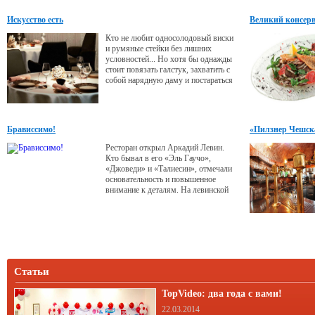
Искусство есть
Великий консер
Кто не любит односолодовый виски
и румяные стейки без лишних
условностей... Но хотя бы однажды
стоит повязать галстук, захватить с
собой нарядную даму и постараться
уловить нотки лесного ореха в
аромате соуса беарнез. Сегодня
говорим о высокой кухне.
Брависсимо!
«Пилзнер Чешска
Ресторан открыл Аркадий Левин.
Кто бывал в его «Эль Гаучо»,
«Джоведи» и «Талиесин», отмечали
основательность и повышенное
внимание к деталям. На левинской
птицефабрике «Краснобор» в
Тульской области делают
добротнейшую ветчину из индейки.
Поэтому когда Левин взялся за такой
важный и «центровой» проект, все
стали ждать чего-то очень вкусного и
солидного. Ожидания оправдались.
Статьи
TopVideo: два года с вами!
22.03.2014