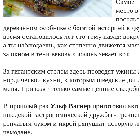
Самое 
место в
посоль
деревянном особняке с богатой историей в д
время остановилось лет сто тому назад: вокру
а ты наблюдаешь, как степенно движется мая
за окном в тени вековых яблонь зевает кот.
За гигантским столом здесь проводят ужины
нордической кухни, к которым шведские ди
меня. Привозят только самые ценные съедоб
В прошлый раз
Ульф Вагнер
приготовил авт
шведской гастрономической дружбы - гречне
репчатым луком и икрой ряпушки, которую л
чемодане.