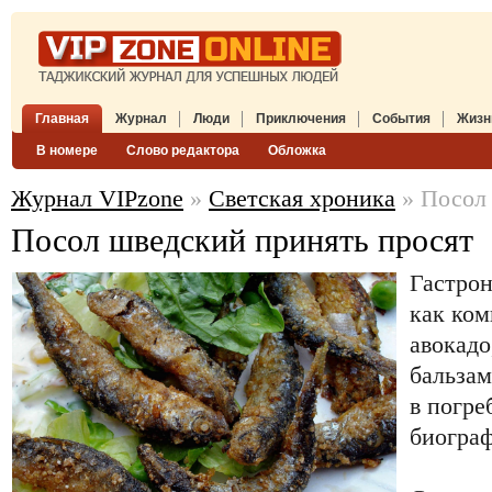
Главная
Журнал
Люди
Приключения
События
Жизн
В номере
Слово редактора
Обложка
Журнал VIPzone
»
Светская хроника
» Посол 
Посол шведский принять просят
Гастрон
как ком
авокад
бальзам
в погре
биогра