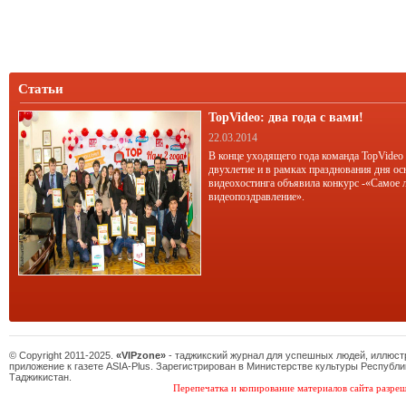
Статьи
TopVideo: два года с вами!
22.03.2014
В конце уходящего года команда TopVideo
двухлетие и в рамках празднования дня ос
видеохостинга объявила конкурс -«Самое 
видеопоздравление».
© Copyright 2011-2025.
«VIPzone»
- таджикский журнал для успешных людей, иллюс
приложение к газете ASIA-Plus. Зарегистрирован в Министерстве культуры Республи
Таджикистан.
Перепечатка и копирование материалов сайта разреш