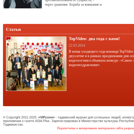
противоположной ее сущности, -
через сражение. Борьба за внимание и
теплоту по своей сути абсурдна.
Чтобы нас любили, ничего
специально делать не надо,
достаточно просто быть человеком.
Но, судя по некоторым письмам,
Статьи
принять такую идею не всем легко.
TopVideo: два года с вами!
22.03.2014
В конце уходящего года команда TopVideo
двухлетие и в рамках празднования дня ос
видеохостинга объявила конкурс -«Самое 
видеопоздравление».
© Copyright 2011-2025.
«VIPzone»
- таджикский журнал для успешных людей, иллюс
приложение к газете ASIA-Plus. Зарегистрирован в Министерстве культуры Республи
Таджикистан.
Перепечатка и копирование материалов сайта разреш