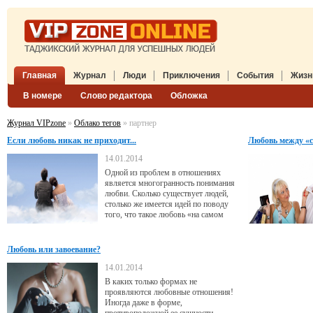
Главная
Журнал
Люди
Приключения
События
Жизн
В номере
Слово редактора
Обложка
Журнал VIPzone
»
Облако тегов
» партнер
Если любовь никак не приходит...
Любовь между «
14.01.2014
Одной из проблем в отношениях
является многогранность понимания
любви. Сколько существует людей,
столько же имеется идей по поводу
того, что такое любовь «на самом
деле»! Одна из частых версий такова:
любовь - это своего рода подарок за
хорошее поведение. Это событие,
Любовь или завоевание?
которое обязательно должно
случиться в жизни. Нужно просто
14.01.2014
верить и ждать - и тогда «все будет
В каких только формах не
хорошо». Насколько ошибочна такая
проявляются любовные отношения!
Иногда даже в форме,