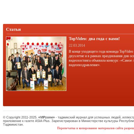
Статьи
TopVideo: два года с вами!
22.03.2014
В конце уходящего года команда TopVideo
двухлетие и в рамках празднования дня ос
видеохостинга объявила конкурс -«Самое 
видеопоздравление».
© Copyright 2011-2025.
«VIPzone»
- таджикский журнал для успешных людей, иллюс
приложение к газете ASIA-Plus. Зарегистрирован в Министерстве культуры Республи
Таджикистан.
Перепечатка и копирование материалов сайта разреш