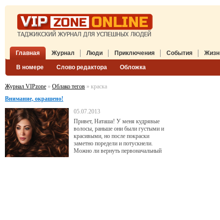
Главная
Журнал
Люди
Приключения
События
Жизн
В номере
Слово редактора
Обложка
Журнал VIPzone
»
Облако тегов
» краска
Внимание, окрашено!
05.07.2013
Привет, Наташа! У меня кудрявые
волосы, раньше они были густыми и
красивыми, но после покраски
заметно поредели и потускнели.
Можно ли вернуть первоначальный
вид? Может, помогут какие-то
профессиональные средства ухода?
Помогите, умоляю. Танек