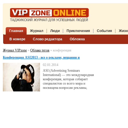
Главная
Журнал
Люди
Приключения
События
Жизн
В номере
Слово редактора
Обложка
Журнал VIPzone
»
Облако тегов
» конференция
Конференция ASI2013 - все о рекламе, вещании и
маркетинге
02.01.2014
ASI (Advertising Seminars
International) — это международная
конференция, которая собирает
специалистов со всего мира и
посвящена вопросам рекламы,
вещания и маркетинга. В 2013 году
местом проведения ASI была
выбрана Венеция. Отметим, что в
2012 году специалисты собирались в
Праге, а в 2011-м — в Амстердаме,
что подтверждает международный
статус данного мероприятия.