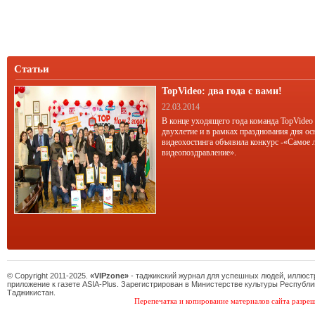
Статьи
TopVideo: два года с вами!
22.03.2014
В конце уходящего года команда TopVideo
двухлетие и в рамках празднования дня ос
видеохостинга объявила конкурс -«Самое 
видеопоздравление».
© Copyright 2011-2025.
«VIPzone»
- таджикский журнал для успешных людей, иллюс
приложение к газете ASIA-Plus. Зарегистрирован в Министерстве культуры Республи
Таджикистан.
Перепечатка и копирование материалов сайта разреш