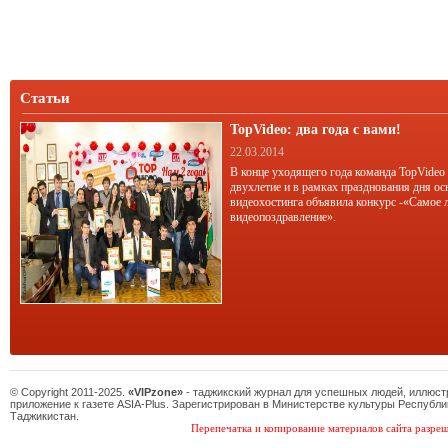
Статьи
TopVideo: два года с вами!
22.03.2014
В конце уходящего года команда TopVideo
двухлетие и в рамках празднования дня ос
видеохостинга объявила конкурс -«Самое 
видеопоздравление».
© Copyright 2011-2025.
«VIPzone»
- таджикский журнал для успешных людей, иллюс
приложение к газете ASIA-Plus. Зарегистрирован в Министерстве культуры Республи
Таджикистан.
Перепечатка и копирование материалов сайта разреш