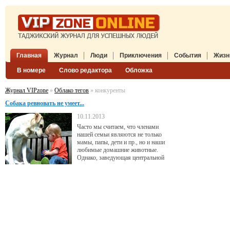
Главная
Журнал
Люди
Приключения
События
Жизн
В номере
Слово редактора
Обложка
Журнал VIPzone
»
Облако тегов
» конкуренты
Собака ревновать не умеет...
10.11.2013
Часто мы считаем, что членами
нашей семьи являются не только
мамы, папы, дети и пр., но и наши
любимые домашние животные.
Однако, заведующая центральной
ветеринарной лечебницей
Калининграда Елена Медведенко
считает, что люди часто неправильно
воспринимают животных.