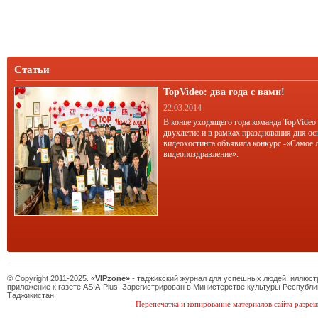
Статьи
TopVideo: два года с вами!
22.03.2014
В конце уходящего года команда TopVideo
двухлетие и в рамках празднования дня ос
видеохостинга объявила конкурс -«Самое 
видеопоздравление».
© Copyright 2011-2025.
«VIPzone»
- таджикский журнал для успешных людей, иллюс
приложение к газете ASIA-Plus. Зарегистрирован в Министерстве культуры Республи
Таджикистан.
Перепечатка и копирование материалов сайта разреш