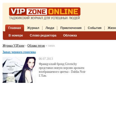
Главная
Журнал
Люди
Приключения
События
Жизн
В номере
Слово редактора
Обложка
Журнал VIPzone
»
Облако тегов
» запах
Запах черного георгина
06.07.2013
Французский бренд Givenchy
представил новую версию аромата
воображаемого цветка - Dahlia Noir
L’Eau.