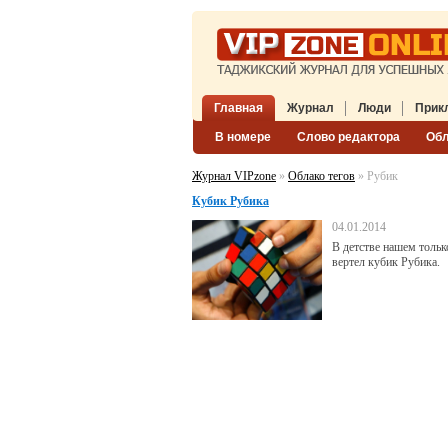
Главная
Журнал
Люди
Прик
В номере
Слово редактора
Об
Журнал VIPzone
»
Облако тегов
» Рубик
Кубик Рубика
04.01.2014
В детстве нашем тольк
вертел кубик Рубика.