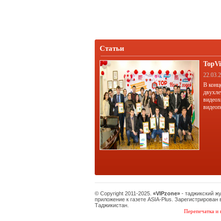
Статьи
TopVi
22.03.
В конц
двухле
видеох
видеоп
© Copyright 2011-2025.
«VIPzone»
- таджикский ж
приложение к газете ASIA-Plus. Зарегистрирован
Таджикистан.
Перепечатка и 