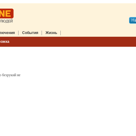
лючения
События
Жизнь
ложка
о безрукий не