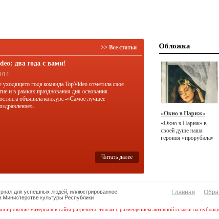
Обложка
>> Все статьи
deo: два года с вами!
2014
е уходящего года команда TopVideo отметила свое
тие и в рамках празднования дня основания
остинга объявила конкурс -«Самое лучшее
оздравление».
«Окно в Париж»
«Окно в Париж» в
своей душе наша
героиня «прорубила»
несколько лет назад.
Читать далее
урнал для успешных людей, иллюстрированное
Главная
Обра
 в Министерстве культуры Республики
копирование материалов сайта разрешено только с размещением активной ссылки на публик