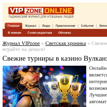
Главная
Журнал
Люди
Приключения
События
Жизн
В номере
Слово редактора
Обложка
Журнал VIPzone
»
Светская хроника
» Свежие
играйте на деньги!
Свежие турниры в казино Вулкан:
Онлайн
являетс
интерн
возможн
Лучшие
автомат