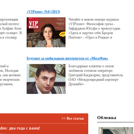
 посещал
мысли вслух, участвовать в разных
 Благодаря
социальных проектах и выходить на
«VIPzone» №6 (2013)
ю, сын
сцену. Каждый человек, который
той медалью.
выходит к публике, делает смелый
 презентация
Читайте в новом номере журнала
шаг.
кской поэтесс
«VIPzone»: Философия греха -
и Зулфии Атои
Зафарджон Юсуфи о чревоугодии.
одит солнце». В
«Здесь я ощутил себя Бредом
а в столицу
Питтом» - «Орел и Решка» в
и: поэтесса
Таджикистане - «Если б я был
олодая
султан…» - Певец Евгений Кунгуров
стасия
о таджичках.
ргей Ким,
Будущее за мобильным интернетом от «МегаФон»
ов и народный
Киркоров.
тый и
Благодарные клиенты о своем
ек, Молодая
любимом сотовом операторе.
, она активно
Григорий Багдасарян, представитель
 и творческих
ОАО «Международный аэропорт
друзьями,
Душанбе».
ми и
и, работает и,
тины.
Обложка
>> Все статьи
deo: два года с вами!