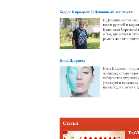
музыкальное училище,
уроки игры на гитаре.
Бедрос Киркоров: В Душанбе 40 лет спустя…
трудолюбию и старани
окончил школу с золо
В Душанбе состоялась
книги русской и таджи
Валентины Сергеевой 
«Там, где встает и зах
рамках данного проект
прибыли именитые гост
Валентина Сергеева, м
поэтесса и певица Ана
Андреева, писатель Се
Ника Ширяева
певец Евгений Кунгур
артист России Бедрос 
Ника Ширяева - откры
жизнерадостный челов
хабаровская художница
участвует в выставках
проектах, общается с 
такими же незаурядны
творческими личностям
конечно же, пишет кар
Статьи
TopVi