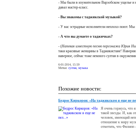
- Мы были в изумительном Варзобском ущелье и н
давал мастер-класс.
- Вы знакомы с таджикской музыкой?
- У вас эстрадные исполнители неплохо поют. Мы 
- А что вы думаете о таджичках?
- (
Напевая известную песню персонажа Юрия Нику
таки красивые женщины в Таджикистане! Наверня
наверное, сейчас тоже немного султан в окружении
6-01-2014, 15:59
Метки:
султан
,
музыка
Похожие новости:
Бедрос Киркоров: «На таджикском я еще не пел
Я очень горжусь, что 
такой звезды. И, как от
человек, имеющий неп
отношение к миру муз
отметить, что Филипп 
талантливый артист-тр
в школе он успевал все