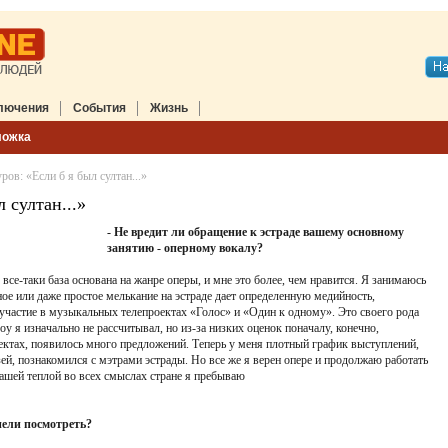
лючения
События
Жизнь
ложка
ов: «Если б я был султан...»
 султан...»
- Не вредит ли обращение к эстраде вашему основному
занятию - оперному вокалу?
 все-таки база основана на жанре оперы, и мне это более, чем нравится. Я занимаюсь
ное или даже простое мелькание на эстраде дает определенную медийность,
участие в музыкальных телепроектах «Голос» и «Один к одному». Это своего рода
оу я изначально не рассчитывал, но из-за низких оценок поначалу, конечно,
оектах, появилось много предложений. Теперь у меня плотный график выступлений,
ей, познакомился с мэтрами эстрады. Но все же я верен опере и продолжаю работать
ашей теплой во всех смыслах стране я пребываю
пели посмотреть?