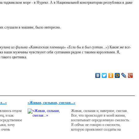
а таджикском море - в Нуреке. А в Национальной консерватории республики я даже
их слушали в машине, было интересно.
лина из фильма «Кавказская пленница» «Если бы я был султан...»
) Какие же все-
ка ваши мужчины чувствуют себя султанами рядом с такими королевами. Я,
 такого цветника.
...»
«Живая, сильная, смелая...»
являюсь отцом
Живая, сильная и, наверное, смелая.
ец, и как
Все, что происходит в моей жизни,
осредственное
воспитывает определенную смелость.
ыки, хочу
Я сейчас не говорю о смелости,
- очень
которую проявляют солдаты на
удоголик. Еще
войне, а вообще о жизненной
: ходил в
позиции, о смелости выражать свои