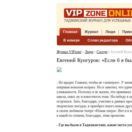
Главная
Журнал
Люди
Прик
В номере
Слово редактора
Об
Журнал VIPzone
»
Люди
»
Соседи
» Евгений Кунгур
Евгений Кунгуров: «Если б я был
- Не вредит. Главное, чтобы не «затянуло». У меня
оперным вокалом всерьез. Но я заметил, что удач
узнаваемость. Поэтому я не жалею, что принимал 
школа, опыт, ну и известность тоже. На победу в ш
огорчался. Зато, благодаря, участию в данных пр
творческих поездок, я приобрел много новых друз
в своем любимом театре «Новая опера». Вот и в в
в какой-то степени, благодаря, этим проектам.
- Где вы были в Таджикистане, какие места ус