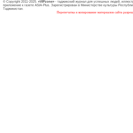
© Copyright 2011-2025.
«VIPzone»
- таджикский журнал для успешных людей, иллюс
приложение к газете ASIA-Plus. Зарегистрирован в Министерстве культуры Республи
Таджикистан.
Перепечатка и копирование материалов сайта разреш