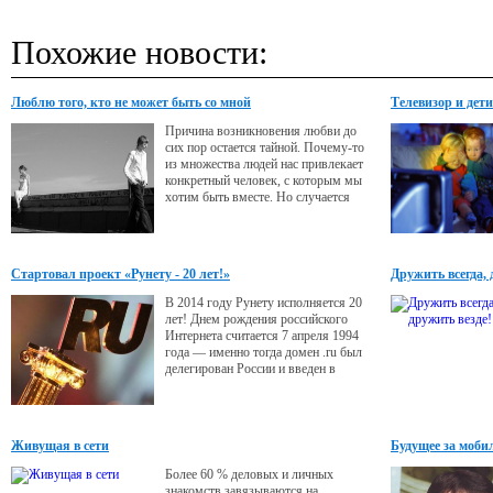
Похожие новости:
Люблю того, кто не может быть со мной
Телевизор и дети
Причина возникновения любви до
сих пор остается тайной. Почему-то
из множества людей нас привлекает
конкретный человек, с которым мы
хотим быть вместе. Но случается
перекос в другую сторону: человек
влюбляется в некий внутренний
образ и начинает искать его в
реальности. Именно это роковое
Стартовал проект «Рунету - 20 лет!»
Дружить всегда, 
несоответствие идеального и
реального бывает причиной
В 2014 году Рунету исполняется 20
разочарования в любви и
лет! Днем рождения российского
несостоявшихся отношений, о чем
Интернета считается 7 апреля 1994
года — именно тогда домен .ru был
делегирован России и введен в
эксплуатацию. Для интернет-отрасли
двадцатилетие Рунета стало не только
прекрасным поводом для
обсуждения достижений в этой одной
Живущая в сети
Будущее за моб
из самых инновационных экономик,
но и для организации грандиозных
Более 60 % деловых и личных
праздничных торжеств.
знакомств завязываются на