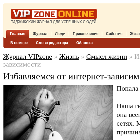
Главная
Журнал
Люди
Приключения
События
Жизн
В номере
Слово редактора
Обложка
Журнал VIPzone
»
Жизнь
»
Смысл жизни
» И
зависимости
Избавляемся от интернет-зависим
Попала 
Наша ге
она все
сетях. 
причина