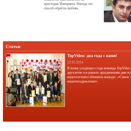
просторах Интернета. Иногда это
способ обрести любовь.
Статьи
TopVideo: два года с вами!
22.03.2014
В конце уходящего года команда TopVideo
двухлетие и в рамках празднования дня ос
видеохостинга объявила конкурс -«Самое 
видеопоздравление».