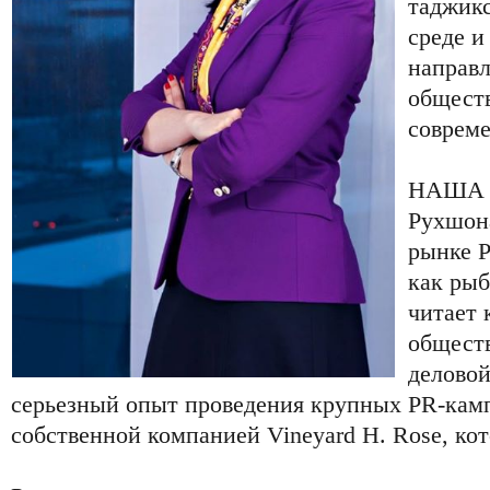
таджикс
среде и
направл
общест
соврем
НАША с
Рухшон
рынке P
как рыб
читает 
обществ
деловой
серьезный опыт проведения крупных PR-камп
собственной компанией Vineyard H. Rose, кот