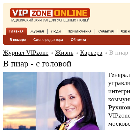
Главная
Журнал
Люди
Приключения
События
Жизн
В номере
Слово редактора
Обложка
Журнал VIPzone
»
Жизнь
»
Карьера
» В пиар 
В пиар - с головой
Генерал
управл
интегр
коммуни
Рухшо
VIPzone
московс