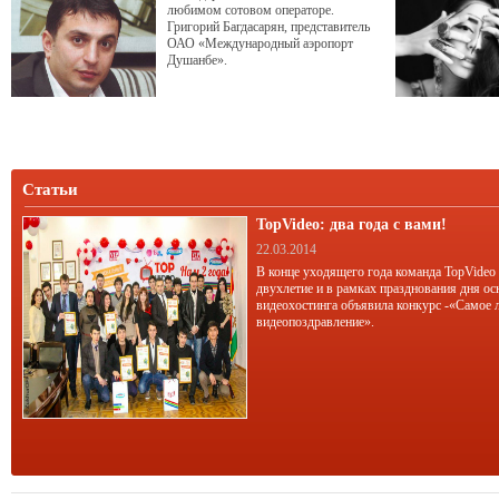
любимом сотовом операторе.
Григорий Багдасарян, представитель
ОАО «Международный аэропорт
Душанбе».
Статьи
TopVideo: два года с вами!
22.03.2014
В конце уходящего года команда TopVideo
двухлетие и в рамках празднования дня ос
видеохостинга объявила конкурс -«Самое 
видеопоздравление».