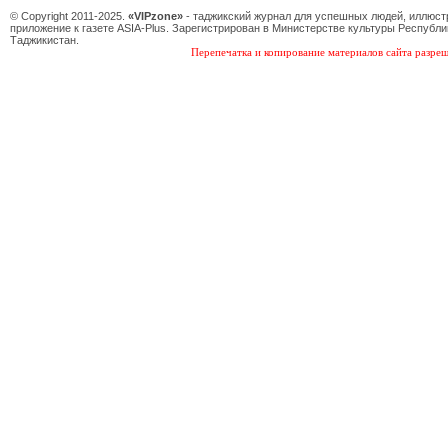
© Copyright 2011-2025.
«VIPzone»
- таджикский журнал для успешных людей, иллюс
приложение к газете ASIA-Plus. Зарегистрирован в Министерстве культуры Республи
Таджикистан.
Перепечатка и копирование материалов сайта разреш