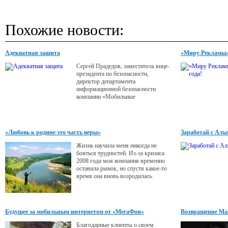
Похожие новости:
Адекватная защита
«Миру Рекламы» 
Сергей Прадедов, заместитель вице-
президента по безопасности,
директор департамента
информационной безопасности
компании «Мобильные
ТелеСистемы», последние десять лет
отвечает за информационную
безопасность крупнейшего сотового
оператора России.
«Любовь к родине это часть веры»
Заработай с Аль
Жизнь научила меня никогда не
бояться трудностей. Из-за кризиса
2008 года моя компания временно
оставила рынок, но спустя какое-то
время она вновь возродилась.
Будущее за мобильным интернетом от «МегаФон»
Возвращение М
Благодарные клиенты о своем