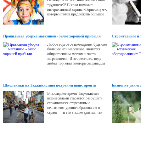
столкнулись с большим количеством
трудностей? С этим поможет
интерактивный сервис «Горизонтум»,
который готов предложить большое
количество мастер-классов по
изобразительному искусству. Здесь
есть как уроки рисования для
начинающих, так и секреты
Правильная уборка магазинов - залог хорошей прибыли
Строительное и 
мастерства для профессиональных
художников.
Любое торговое помещение, будь оно
большое или маленькое, является
общественным местом и часто
загрязняется. И это неплохо, ведь
любая торговая контора создана для
людей.
Школьники из Таджикистана получили шанс пройти
Бизнес на уничт
обучение в Америке
В последнее время Таджикистан
всеми силами старается разрушить
сложившиеся стереотипы о
невысоком уровне образования в
стране — и это вполне удаётся, так
как сама система постоянно
совершенствуется.