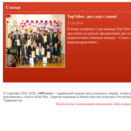
Статьи
TopVideo: два года с вами!
22.03.2014
В конце уходящего года команда TopVideo
двухлетие и в рамках празднования дня ос
видеохостинга объявила конкурс -«Самое 
видеопоздравление».
© Copyright 2011-2025.
«VIPzone»
- таджикский журнал для успешных людей, иллюс
приложение к газете ASIA-Plus. Зарегистрирован в Министерстве культуры Республи
Таджикистан.
Перепечатка и копирование материалов сайта разреш