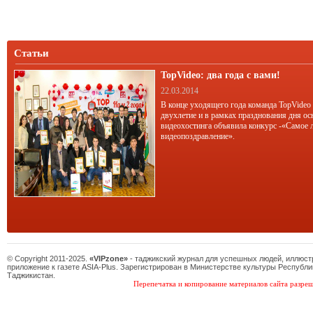
условиях его эксплуатации.
Статьи
TopVideo: два года с вами!
22.03.2014
В конце уходящего года команда TopVideo
двухлетие и в рамках празднования дня ос
видеохостинга объявила конкурс -«Самое 
видеопоздравление».
© Copyright 2011-2025.
«VIPzone»
- таджикский журнал для успешных людей, иллюс
приложение к газете ASIA-Plus. Зарегистрирован в Министерстве культуры Республи
Таджикистан.
Перепечатка и копирование материалов сайта разреш