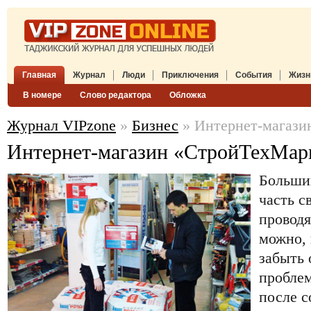
Главная
Журнал
Люди
Приключения
События
Жизн
В номере
Слово редактора
Обложка
Журнал VIPzone
»
Бизнес
» Интернет-магази
Интернет-магазин «СтройТехМар
Больши
часть с
проводя
можно, 
забыть 
проблем
после с