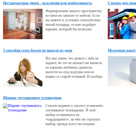
Нестандартные двери - эксклюзив или необходимость
Строим дом свои
Формирование жилого пространства
во многом зависит от мебели. Если
вы живете в условиях относительно
малой площади, то вам подойдет
вариант, который бы позволял
сохранить жилое пространство.
Решают эту проблему перегородки
раздвижные на заказ вместо дверей.
Они уходят в стороны вдоль стены,
5 способов стать богаче не выходя из дома
Молочные пакет
поэтому в непосредственной
близости от них может быть
Все мы знаем, что деньги с неба не
расположена мебель и прочие
падают, но это не мешает им выпасть
элементы.
из кармана любимых джинсов,
вылезти из-под подушки или из
ящика со старой техникой. И вообще,
оглянись вокруг - ты можешь стать
богаче на целых 20 00 рублей, не
прикладывая особых усилий. Cosmo
собрал для тебя несколько способов,
Шаринг спутникового телевидения
которые помогут быстро пополнить
кошелек.
Совсем недавно я захотел установить
спутниковое телевидение. И мой
выбор остановился на
«кардшаринге», на чём же строился
выбор, прежде всего на отзывах
других покупателей об этом товаре,
ну и на его возможностях, и