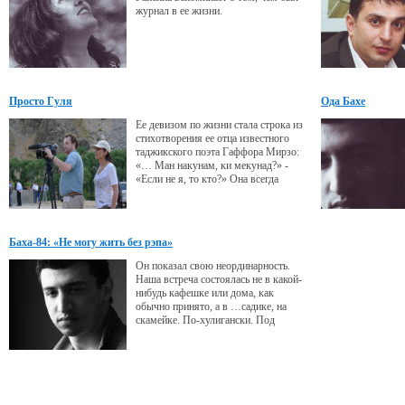
журнал в ее жизни.
Просто Гуля
Ода Бахе
Ее девизом по жизни стала строка из
стихотворения ее отца известного
таджикского поэта Гаффора Мирзо:
«… Ман накунам, ки мекунад?» -
«Если не я, то кто?» Она всегда
писала стихи на русском, но скоро в
Париже впервые выйдет сборник ее
французских стихов. Она - автор и
режиссер около двадцати
Баха-84: «Не могу жить без рэпа»
документальных фильмов, снятых на
киностудиях Таджикистана, России и
Он показал свою неординарность.
Франции. Она - Гульбахор Мирзоева.
Наша встреча состоялась не в какой-
Или
нибудь кафешке или дома, как
обычно принято, а в …садике, на
скамейке. По-хулигански. Под
гитару. Причем, к концу интервью
садик закрыли, и мне, 40-летней
тетке, пришлось вспоминать детство
и перелазить через забор.