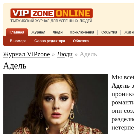
Главная
Журнал
Люди
Приключения
События
Жизн
В номере
Слово редактора
Обложка
Журнал VIPzone
»
Люди
» Адель
Адель
Мы все
Адель
з
проник
романти
они соз
разделя
нетерп