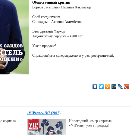
Общественный критик
Борьба с матрицей Парвиза Хакимзаде
Свой среди чужих
Скинхеды и Аслишо Акимбеков
Этот древний Фархор
Таджикскому городку – 4200 лет
Уже в продаже!
Спрашивайте в супермаркетах и у распространителей.
«VIPzone» №7 (2013)
ре журнала
Новогодний номер журнала
«VIPzone» уже в продаже!