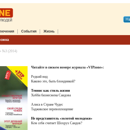
лючения
События
Жизнь
ложка
» №3 (2014)
Читайте в свежем номере журнала «VIPzone»:
Редкий вид
Каково это, быть блондинкой?
Теннис как стиль жизни
Хобби бизнесмена Саидова
Алиса в Стране Чудес
Таджикское перевоплощение
Не представитель «золотой молодежи»
Кем себя считает Шохрух Саидов?