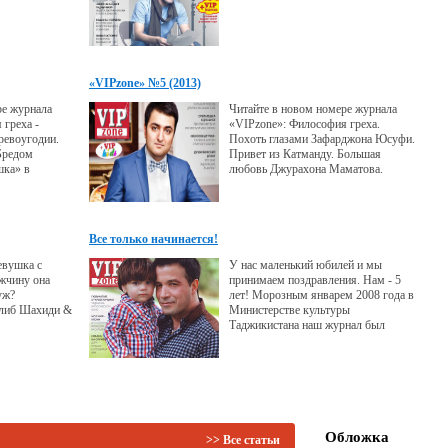
«VIPzone» №5 (2013)
ре журнала
Читайте в новом номере журнала
 греха -
«VIPzone»: Философия греха.
ревоугодии.
Похоть глазами Зафарджона Юсуфи.
Бредом
Привет из Катманду. Большая
шка» в
любовь Джурахона Маматова.
б я был
ений Кунгуров
Все только начинается!
евушка с
У нас маленький юбилей и мы
ужчину она
принимаем поздравления. Нам - 5
уж?
лет! Морозным январем 2008 года в
олиб Шахиди &
Министерстве культуры
Таджикистана наш журнал был
зарегистрирован, как
иллюстрированное приложение к
газете «Азия-Плюс». 13 марта мы
отправили его в печать, а в начале
апреля в продаже появился ОН -
первый таджикский глянцевый
журнал для успешных людей на
Обложка
>> Все статьи
русском языке с иностранным