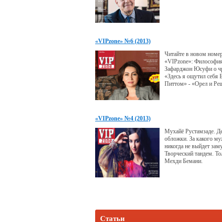
«VIPzone» №6 (2013)
Читайте в новом номе
«VIPzone»: Философия
Зафарджон Юсуфи о ч
«Здесь я ощутил себя 
Питтом» - «Орел и Ре
Таджикистане - «Если 
султан…» - Певец Евг
о таджичках.
«VIPzone» №4 (2013)
Мухайё Рустамзаде. Д
обложки. За какого м
никогда не выйдет зам
Творческий тандем. Т
Мехди Бемани.
Статьи