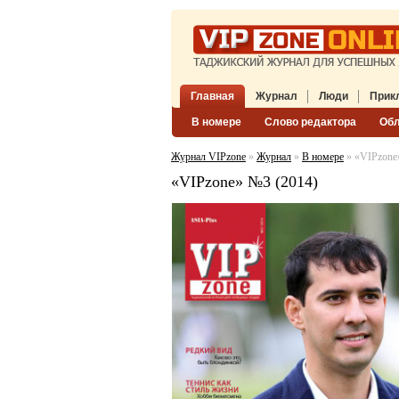
Главная
Журнал
Люди
Прик
В номере
Слово редактора
Об
Журнал VIPzone
»
Журнал
»
В номере
» «VIPzone
«VIPzone» №3 (2014)