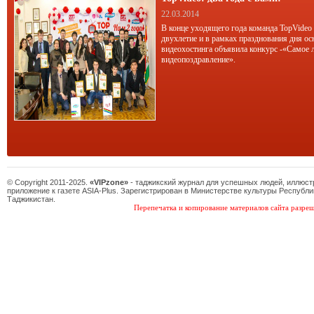
22.03.2014
В конце уходящего года команда TopVideo
двухлетие и в рамках празднования дня ос
видеохостинга объявила конкурс -«Самое 
видеопоздравление».
© Copyright 2011-2025.
«VIPzone»
- таджикский журнал для успешных людей, иллюс
приложение к газете ASIA-Plus. Зарегистрирован в Министерстве культуры Республи
Таджикистан.
Перепечатка и копирование материалов сайта разреш