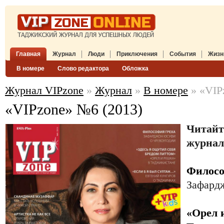
Главная
Журнал
Люди
Приключения
События
Жизн
В номере
Слово редактора
Обложка
Журнал VIPzone
»
Журнал
»
В номере
» «VIP
«VIPzone» №6 (2013)
Читайт
журнал
Филосо
Зафард
«Орел 