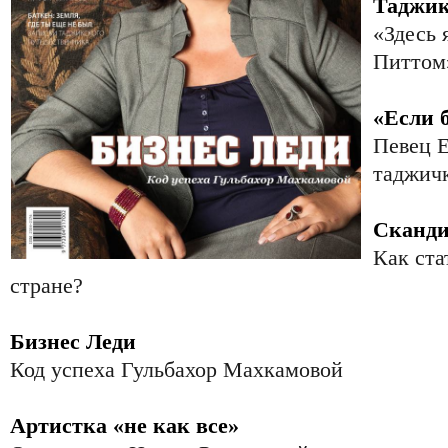
Таджик
«Здесь 
Питтом
«Если 
Певец Е
таджич
Сканди
Как ст
стране?
Бизнес Леди
Код успеха Гульбахор Махкамовой
Артистка «не как все»