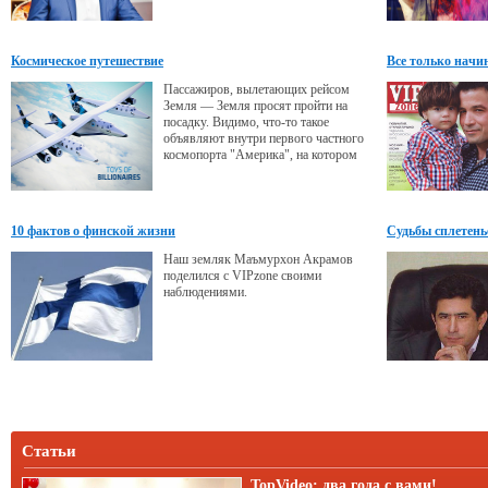
Космическое путешествие
Все только начи
Пассажиров, вылетающих рейсом
Земля — Земля просят пройти на
посадку. Видимо, что-то такое
объявляют внутри первого частного
космопорта "Америка", на котором
вот-вот начнутся суборбиталъные
туристические полеты.
10 фактов о финской жизни
Судьбы сплетенье
Наш земляк Маъмурхон Акрамов
поделился с VIPzone своими
наблюдениями.
Статьи
TopVideo: два года с вами!