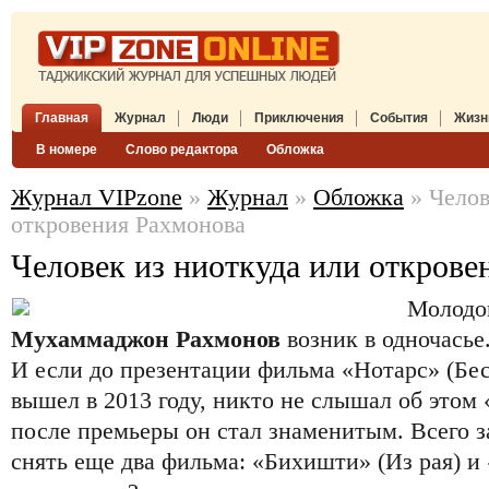
Главная
Журнал
Люди
Приключения
События
Жизн
В номере
Слово редактора
Обложка
Журнал VIPzone
»
Журнал
»
Обложка
» Челов
откровения Рахмонова
Человек из ниоткуда или открове
Молодой
Мухаммаджон Рахмонов
возник в одночасье
И если до презентации фильма «Нотарс» (Бе
вышел в 2013 году, никто не слышал об этом 
после премьеры он стал знаменитым. Всего 
снять еще два фильма: «Бихишти» (Из рая) и 