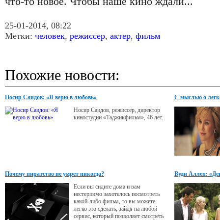
что-то новое. Чтобы наше кино ждали...
25-01-2014, 08:22
Метки:
человек
,
режиссер
,
актер
,
фильм
Похожие новости:
Носир Саидов: «Я верю в любовь»
С мыслью о легк
Носир Саидов, режиссер, директор
киностудии «Таджикфильм», 46 лет.
Почему пиратство не умрет никогда?
Вуди Аллен: «Ден
приятный челов
Если вы сидите дома и вам
нестерпимо захотелось посмотреть
какой-либо фильм, то вы можете
легко это сделать, зайдя на любой
сервис, который позволяет смотреть