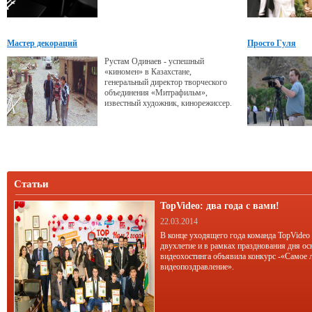
фильмы онлайн.
Мастер декораций
Просто Гуля
Рустам Одинаев - успешный
«киномен» в Казахстане,
генеральный директор творческого
объединения «Митрафильм»,
известный художник, кинорежиссер.
Статьи
TopVideo: два года с вами!
22.03.2014
В конце уходящего года команда TopVideo
двухлетие и в рамках празднования дня ос
видеохостинга объявила конкурс -«Самое 
видеопоздравление».