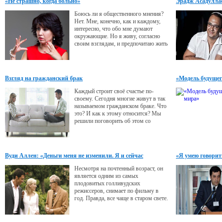
«Не страшно, когда больно»
Эрадж Асадуллае
голову
Боюсь ли я общественного мнения?
Нет. Мне, конечно, как и каждому,
интересно, что обо мне думают
окружающие. Но я живу, согласно
своим взглядам, и предпочитаю жить
так, как велит мое сердце, потому
как жизнь нам дается один раз, и
надо прожить ее достойно, с пользой
и умом.
Взгляд на гражданский брак
«Модель будущег
Каждый строит своё счастье по-
своему. Сегодня многие живут в так
называемом гражданском браке. Что
это? И как к этому относится? Мы
решили поговорить об этом со
специалистом.
Вуди Аллен: «Деньги меня не изменили. Я и сейчас
«Я умею говорит
приятный человек»
Несмотря на почтенный возраст, он
является одним из самых
плодовитых голливудских
режиссеров, снимает по фильму в
год. Правда, все чаще в старом свете.
В интервью мэтр рассказывает, чем
его привлекает Европа, где он
находит идеи для своих работ и как