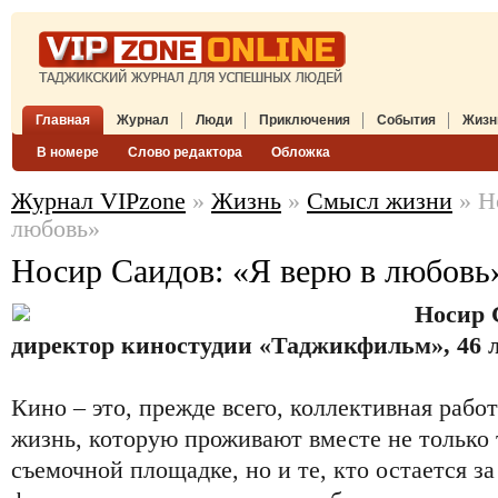
Главная
Журнал
Люди
Приключения
События
Жизн
В номере
Слово редактора
Обложка
Журнал VIPzone
»
Жизнь
»
Смысл жизни
» Н
любовь»
Носир Саидов: «Я верю в любовь
Носир 
директор киностудии «Таджикфильм», 46 л
Кино – это, прежде всего, коллективная рабо
жизнь, которую проживают вместе не только т
съемочной площадке, но и те, кто остается 