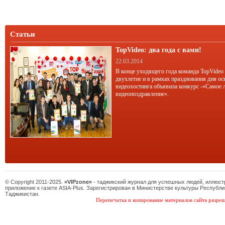
уговорить звезд работать за очень
скромный гонорар.
Статьи
TopVideo: два года с вами!
22.03.2014
В конце уходящего года команда TopVideo
двухлетие и в рамках празднования дня ос
видеохостинга объявила конкурс -«Самое 
видеопоздравление».
© Copyright 2011-2025.
«VIPzone»
- таджикский журнал для успешных людей, иллюс
приложение к газете ASIA-Plus. Зарегистрирован в Министерстве культуры Республи
Таджикистан.
Перепечатка и копирование материалов сайта разреш