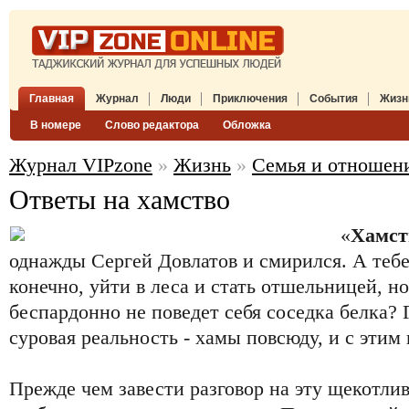
Главная
Журнал
Люди
Приключения
События
Жизн
В номере
Слово редактора
Обложка
Журнал VIPzone
»
Жизнь
»
Семья и отношен
Ответы на хамство
«
Хамст
однажды Сергей Довлатов и смирился. А тебе
конечно, уйти в леса и стать отшельницей, но
беспардонно не поведет себя соседка белка? 
суровая реальность - хамы повсюду, и с этим 
Прежде чем завести разговор на эту щекотлив