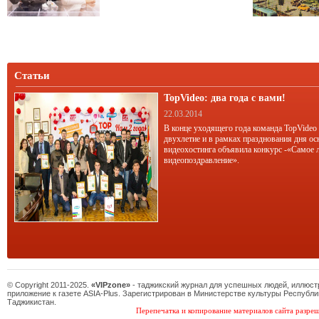
бывает, лучше всего прогноз заметен
со стороны.
Статьи
TopVideo: два года с вами!
22.03.2014
В конце уходящего года команда TopVideo
двухлетие и в рамках празднования дня ос
видеохостинга объявила конкурс -«Самое 
видеопоздравление».
© Copyright 2011-2025.
«VIPzone»
- таджикский журнал для успешных людей, иллюс
приложение к газете ASIA-Plus. Зарегистрирован в Министерстве культуры Республи
Таджикистан.
Перепечатка и копирование материалов сайта разреш