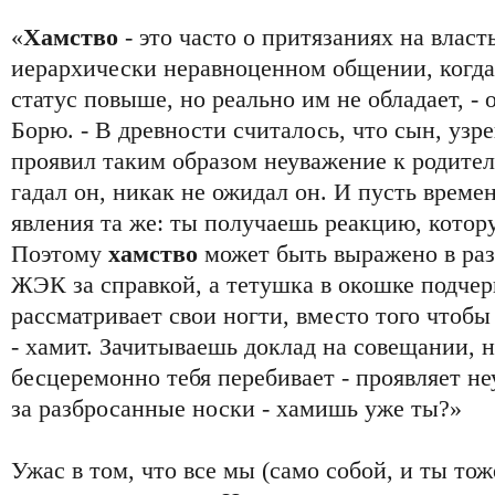
«
Хамство
- это часто о притязаниях на власт
иерархически неравноценном общении, когда
статус повыше, но реально им не обладает, -
Борю. - В древности считалось, что сын, узр
проявил таким образом неуважение к родител
гадал он, никак не ожидал он. И пусть време
явления та же: ты получаешь реакцию, котор
Поэтому
хамство
может быть выражено в ра
ЖЭК за справкой, а тетушка в окошке подче
рассматривает свои ногти, вместо того чтобы
- хамит. Зачитываешь доклад на совещании, 
бесцеремонно тебя перебивает - проявляет 
за разбросанные носки - хамишь уже ты?»
Ужас в том, что все мы (само собой, и ты то