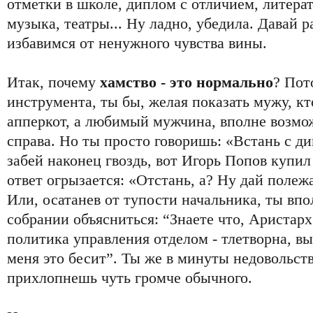
отметки в школе, диплом с отличием, литерат
музыка, театры... Ну ладно, убедила. Давай р
избавимся от ненужного чувства вины.
Итак, почему
хамство - это нормально
? Пот
инструмента, ты бы, желая показать мужу, к
апперкот, а любимый мужчина, вполне возмо
справа. Но ты просто говоришь: «Встань с див
забей наконец гвоздь, вот Игорь Попов купи
ответ огрызается: «Отстань, а? Ну дай полеж
Или, осатанев от тупости начальника, ты вп
собрании объясниться: “Знаете что, Ариста
политика управления отделом - тлетворна, вы
меня это бесит”. Ты же в минуты недовольств
прихлопнешь чуть громче обычного.