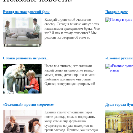
Взгляд на гражданский брак
Погода в доме
Каждый строит своё счастье по-
своему. Сегодня многие живут в так
называемом гражданском браке. Что
это? И как к этому относится? Мы
решили поговорить об этом со
специалистом.
Собака ревновать не умеет...
«Ежовые рукав
Часто мы считаем, что членами
нашей семьи являются не только
мамы, папы, дети и пр., но и наши
любимые домашние животные.
Однако, заведующая центральной
ветеринарной лечебницей
Калининграда Елена Медведенко
считает, что люди часто неправильно
воспринимают животных.
«Холодный» против «горячего»
Душа города Ду
Какими станут отношения пары
после развода, можно определить,
когда семья еще формально
существует, но уже находится на
грани распада. Причем, как нередко