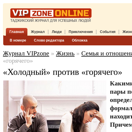
Главная
Журнал
Люди
Приключения
События
Жизн
В номере
Слово редактора
Обложка
Журнал VIPzone
»
Жизнь
»
Семья и отношен
«горячего»
«Холодный» против «горячего»
Какими
пары п
опреде
формал
находит
Причем