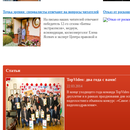
Точка зрения: специалисты отвечают на вопросы читателей
Отказ от роскош
На письма наших читателей отвечают
победитель 12-го сезона «Битвы
экстрасенсов», медиум,
ясновидящая, космоэнерголог Елена
Ясевич и эксперт Центра правовой и
психологической помощи в
экстремальных ситуациях Анна
Антошкина.
Статьи
TopVideo: два года с вами!
22.03.2014
В конце уходящего года команда TopVideo
двухлетие и в рамках празднования дня ос
видеохостинга объявила конкурс -«Самое 
видеопоздравление».