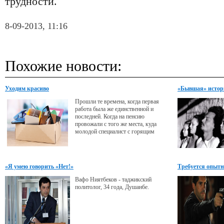
трудности.
8-09-2013, 11:16
Похожие новости:
Уходим красиво
«Бывшая» истор
Прошли те времена, когда первая
работа была же единственной и
последней. Когда на пенсию
провожали с того же места, куда
молодой специалист с горящим
взором приходил после института.
Сегодня найти человека с большим
трудовым стажем и единственной
записью в трудовой книжке не легче,
«Я умею говорить «Нет!»
Требуется опыт
чем отыскать динозавра. В поисках
лучшего – работодателя, оклада,
Вафо Ниятбеков - таджикский
карьерного роста – мы меняем
политолог, 34 года, Душанбе.
работу, оставляя за