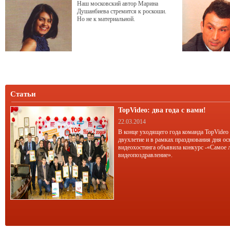
Наш московский автор Марина
Душанбиева стремится к роскоши.
Но не к материальной.
Статьи
TopVideo: два года с вами!
22.03.2014
В конце уходящего года команда TopVideo
двухлетие и в рамках празднования дня ос
видеохостинга объявила конкурс -«Самое 
видеопоздравление».