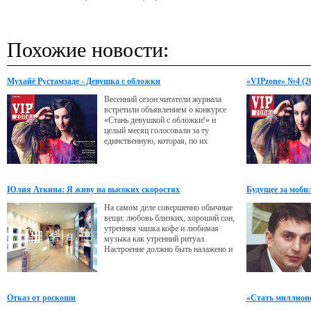
Похожие новости:
Мухайё Рустамзаде - Девушка с обложки
«VIPzone» №4 (2
Весенний сезон читатели журнала
встретили объявлением о конкурсе
«Стань девушкой с обложки!» и
целый месяц голосовали за ту
единственную, которая, по их
мнению, достойна украсить обложку
глянца. Определилась основная
десятка, некоторые участницы в силу
обстоятельств отказались от финала...
Юлия Аткина: Я живу на высоких скоростях
Будущее за моб
На самом деле совершенно обычные
вещи: любовь близких, хороший сон,
утренняя чашка кофе и любимая
музыка как утренний ритуал.
Настроение должно быть налажено и
без музыки дело не обходится.
Отказ от роскоши
«Стать миллионе