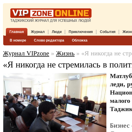
Главная
Журнал
Люди
Приключения
События
Жизн
В номере
Слово редактора
Обложка
Журнал VIPzone
»
Жизнь
» «Я никогда не ст
«Я никогда не стремилась в поли
Матлуб
леди, 
Национ
малого 
Таджик
Бизнес 