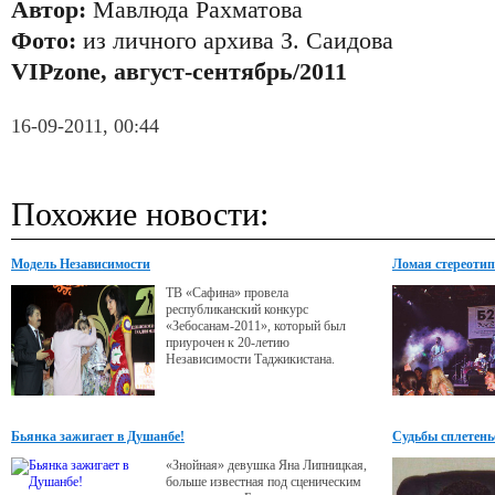
Автор:
Мавлюда Рахматова
Фото:
из личного архива З. Саидова
VIPzone, август-сентябрь/2011
16-09-2011, 00:44
Похожие новости:
Модель Независимости
Ломая стереотип
ТВ «Сафина» провела
республиканский конкурс
«Зебосанам-2011», который был
приурочен к 20-летию
Независимости Таджикистана.
Бьянка зажигает в Душанбе!
Судьбы сплетенье
«Знойная» девушка Яна Липницкая,
больше известная под сценическим