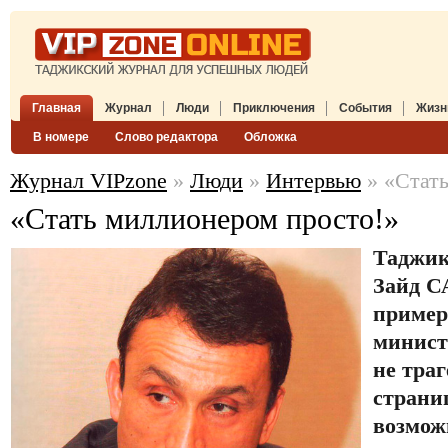
Главная
Журнал
Люди
Приключения
События
Жизн
В номере
Слово редактора
Обложка
Журнал VIPzone
»
Люди
»
Интервью
» «Стать
«Стать миллионером просто!»
Таджик
Зайд С
пример
минист
не траг
страни
возмож