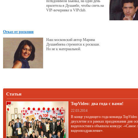
псевдонимом Бьянка, на один день
прилетела в Душанбе, чтобы спеть на
VIP-вечеринке в VIPclub.
Отказ от роскоши
Наш московский автор Марина
Душанбиева стремится к роскоши.
Но не к материальной.
Статьи
TopVideo: два года с вами!
22.03.2014
В конце уходящего года команда TopVideo
двухлетие и в рамках празднования дня ос
видеохостинга объявила конкурс -«Самое 
видеопоздравление».