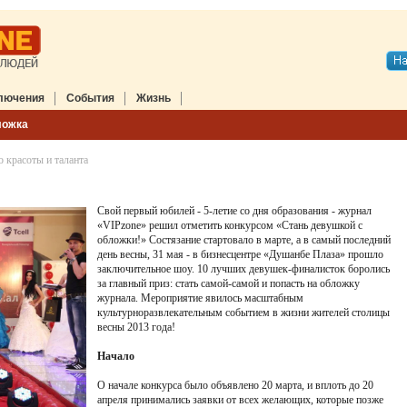
лючения
События
Жизнь
ложка
 красоты и таланта
Свой первый юбилей - 5-летие со дня образования - журнал
«VIPzone» решил отметить конкурсом «Стань девушкой с
обложки!» Состязание стартовало в марте, а в самый последний
день весны, 31 мая - в бизнесцентре «Душанбе Плаза» прошло
заключительное шоу. 10 лучших девушек-финалисток боролись
за главный приз: стать самой-самой и попасть на обложку
журнала. Мероприятие явилось масштабным
культурноразвлекательным событием в жизни жителей столицы
весны 2013 года!
Начало
О начале конкурса было объявлено 20 марта, и вплоть до 20
апреля принимались заявки от всех желающих, которые позже