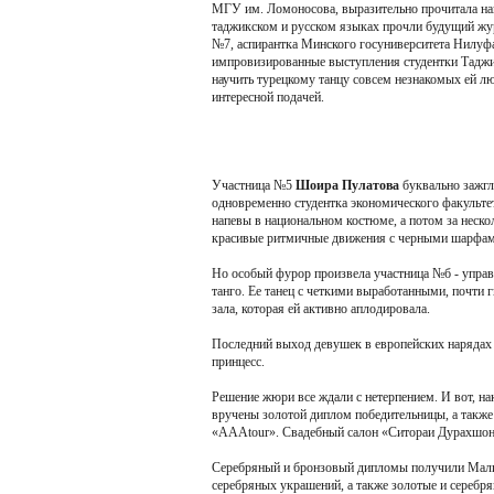
МГУ им. Ломоносова, выразительно прочитала наи
таджикском и русском языках прочли будущий жу
№7, аспирантка Минского госуниверситета Нилуфа
импровизированные выступления студентки Таджи
научить турецкому танцу совсем незнакомых ей лю
интересной подачей.
Участница №5
Шоира Пулатова
буквально зажгла
одновременно студентка экономического факульт
напевы в национальном костюме, а потом за неск
красивые ритмичные движения с черными шарфам
Но особый фурор произвела участница №б - упра
танго. Ее танец с четкими выработанными, почт
зала, которая ей активно аплодировала.
Последний выход девушек в европейских нарядах 
принцесс.
Решение жюри все ждали с нетерпением. И вот, на
вручены золотой диплом победительницы, а также
«AAAtour». Свадебный салон «Ситораи Дурахшон» 
Серебряный и бронзовый дипломы получили Мали
серебряных украшений, а также золотые и серебр