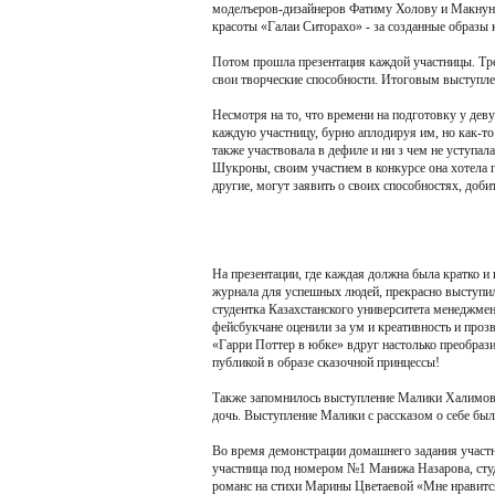
моделъеров-дизайнеров Фатиму Холову и Макнуну
красоты «Галаи Ситорахо» - за созданные образы
Потом прошла презентация каждой участницы. Тр
свои творческие способности. Итоговым выступле
Несмотря на то, что времени на подготовку у дев
каждую участницу, бурно аплодируя им, но как-т
также участвовала в дефиле и ни з чем не уступ
Шукроны, своим участием в конкурсе она хотела п
другие, могут заявить о своих способностях, доб
На презентации, где каждая должна была кратко и 
журнала для успешных людей, прекрасно выступил
студентка Казахстанского университета менеджмен
фейсбукчане оценили за ум и креативность и проз
«Гарри Поттер в юбке» вдруг настолько преобразил
публикой в образе сказочной принцессы!
Также запомнилось выступление Малики Халимовой
дочь. Выступление Малики с рассказом о себе бы
Во время демонстрации домашнего задания участн
участница под номером №1 Манижа Назарова, студ
романс на стихи Марины Цветаевой «Мне нравится,