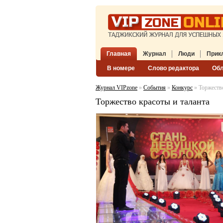
Главная
Журнал
Люди
Прик
В номере
Слово редактора
Об
Журнал VIPzone
»
События
»
Конкурс
» Торжество
Торжество красоты и таланта