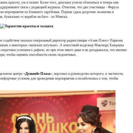
вать красоту, ум и талант. Более того, девушки успели сблизиться и теперь они
оддерживают связь с редакцией журнала. Отметим, что две участницы - Фируза
 на мероприятие из ближнего зарубежья. Первая сдала досрочно экзамены и
ая, буквально «с корабля на бал» - из Минска.
ое содействие оказала генеральный директор радиостанции «Азия-Плюс» Парвона
вушкам о некоторых «женских штучках». А известный модельер Мавлюда Хамраева
 секретами успешного дефиле, но при этом никто даже и не догадывался, что именно
юри, чтобы оценить способности своих подопечных.
деловом центре «
Душанбе Плаза
», персонал и руководство которого, в частности,
омфортные условия для проведения мероприятия и позаботились о том, чтобы