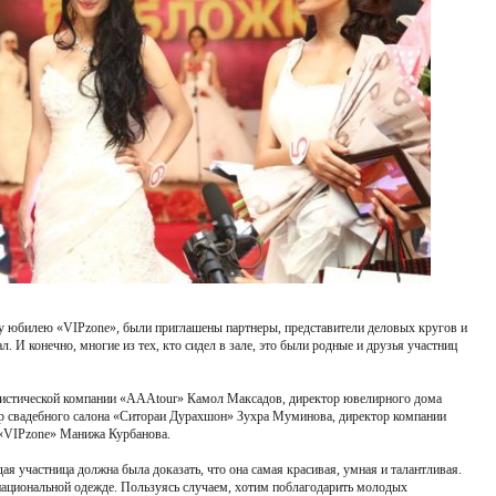
у юбилею «VIPzone», были приглашены партнеры, представители деловых кругов и
л. И конечно, многие из тех, кто сидел в зале, это были родные и друзья участниц
ристической компании «AAAtour» Камол Максадов, директор ювелирного дома
 свадебного салона «Ситораи Дурахшон» Зухра Муминова, директор компании
а«VIPzone» Манижа Курбанова.
я участница должна была доказать, что она самая красивая, умная и талантливая.
национальной одежде. Пользуясь случаем, хотим поблагодарить молодых