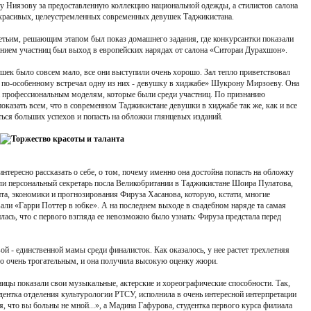
 Ниязову за предоставленную коллекцию национальной одежды, а стилистов салона
 красивых, целеустремленных современных девушек Таджикистана.
етьим, решающим этапом был показ домашнего задания, где конкурсантки показали
нием участниц был выход в европейских нарядах от салона «Ситораи Дурахшон».
ушек было совсем мало, все они выступили очень хорошо. Зал тепло приветствовал
о по-особенному встречал одну из них - девушку в хиджабе» Шукрону Мирзоеву. Она
ала профессиональным моделям, которые были среди участниц. По признанию
оказать всем, что в современном Таджикистане девушки в хиджабе так же, как и все
иться больших успехов и попасть на обложки глянцевых изданий.
интересно рассказать о себе, о том, почему именно она достойна попасть на обложку
и персональный секретарь посла Великобритании в Таджикистане Шоира Пулатова,
та, экономики и прогнозирования Фируза Хасанова, которую, кстати, многие
вали «Гарри Поттер в юбке». А на последнем выходе в свадебном наряде та самая
ась, что с первого взгляда ее невозможно было узнать: Фируза предстала перед
 - единственной мамы среди финалисток. Как оказалось, у нее растет трехлетняя
ло очень трогательным, и она получила высокую оценку жюри.
ицы показали свои музыкальные, актерские и хореографические способности. Так,
ентка отделения культурологии РТСУ, исполнила в очень интересной интерпретации
 что вы больны не мной...», а Мадина Гафурова, студентка первого курса филиала