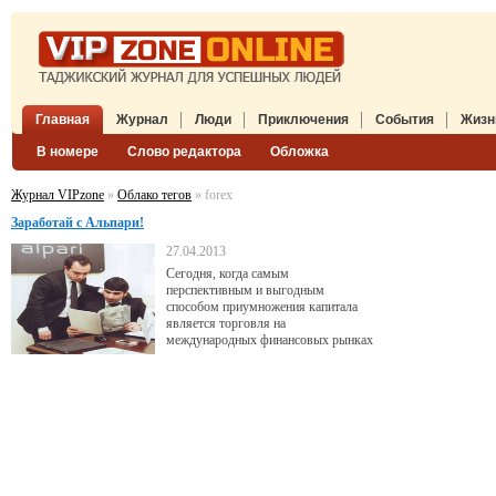
Главная
Журнал
Люди
Приключения
События
Жизн
В номере
Слово редактора
Обложка
Журнал VIPzone
»
Облако тегов
» forex
Заработай с Альпари!
27.04.2013
Сегодня, когда самым
перспективным и выгодным
способом приумножения капитала
является торговля на
международных финансовых рынках
в частности, на популярном
валютном рынке Forex, одним из
лидеров рынка услуг торговли
является международная компания
Альпари.