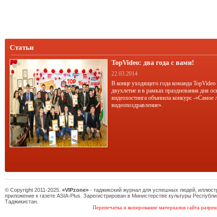
Статьи
TopVideo: два года с вами!
22.03.2014
В конце уходящего года команда TopVideo
двухлетие и в рамках празднования дня ос
видеохостинга объявила конкурс -«Самое 
видеопоздравление».
© Copyright 2011-2025.
«VIPzone»
- таджикский журнал для успешных людей, иллюс
приложение к газете ASIA-Plus. Зарегистрирован в Министерстве культуры Республи
Таджикистан.
Перепечатка и копирование материалов сайта разреш