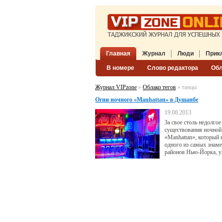
Главная
Журнал
Люди
Прик
В номере
Слово редактора
Об
Журнал VIPzone
»
Облако тегов
» танцы
Огни ночного «Manhattan» в Душанбе
19.08.2013
За свое столь недолго
существования ночной
«Manhattan», который н
одного из самых знам
районов Нью-Йорка, у
местом отличного
времяпрепровождения
молодежи нашей столи