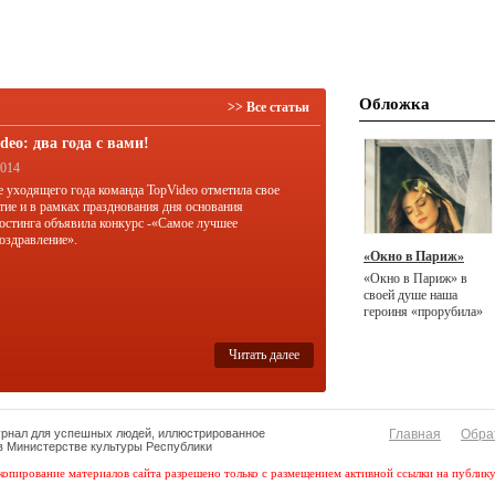
Обложка
>> Все статьи
deo: два года с вами!
2014
е уходящего года команда TopVideo отметила свое
тие и в рамках празднования дня основания
остинга объявила конкурс -«Самое лучшее
оздравление».
«Окно в Париж»
«Окно в Париж» в
своей душе наша
героиня «прорубила»
несколько лет назад.
Читать далее
урнал для успешных людей, иллюстрированное
Главная
Обра
 в Министерстве культуры Республики
копирование материалов сайта разрешено только с размещением активной ссылки на публик