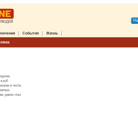
лючения
События
Жизнь
ложка
е время
 клуб
азван в честь
енитых
же давно стал
 продвинутой
цы.