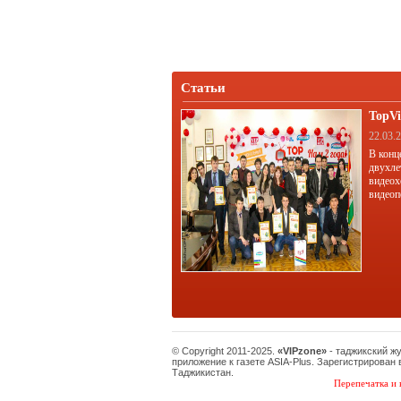
Статьи
TopVi
22.03.
В конц
двухле
видеох
видеоп
© Copyright 2011-2025.
«VIPzone»
- таджикский ж
приложение к газете ASIA-Plus. Зарегистрирован
Таджикистан.
Перепечатка и 