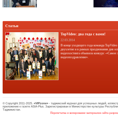
Статьи
TopVideo: два года с вами!
22.03.2014
В конце уходящего года команда TopVideo
двухлетие и в рамках празднования дня ос
видеохостинга объявила конкурс -«Самое 
видеопоздравление».
© Copyright 2011-2025.
«VIPzone»
- таджикский журнал для успешных людей, иллюс
приложение к газете ASIA-Plus. Зарегистрирован в Министерстве культуры Республи
Таджикистан.
Перепечатка и копирование материалов сайта разреш