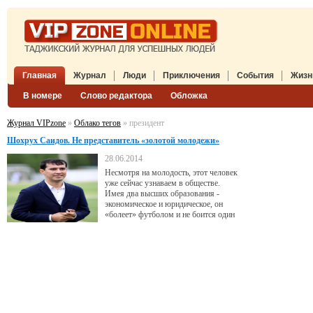
Главная
Журнал
Люди
Приключения
События
Жизн
В номере
Слово редактора
Обложка
Журнал VIPzone
»
Облако тегов
» президент
Шохрух Саидов. Не представитель «золотой молодежи»
28.06.2014
Несмотря на молодость, этот человек
уже сейчас узнаваем в обществе.
Имея два высших образования -
экономическое и юридическое, он
«болеет» футболом и не боится один
пуститься в преследование за
кабаном. Гость VipZone- глава
футбольного клуба «Истиклол»
Шохрух Саидов.