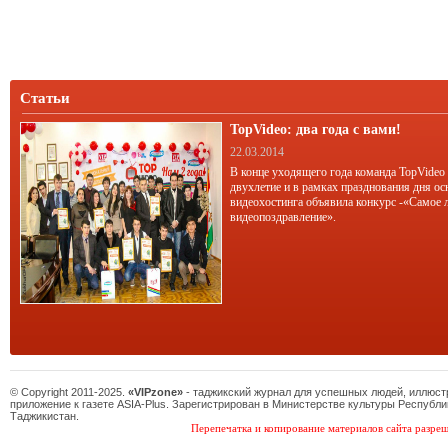
Статьи
TopVideo: два года с вами!
22.03.2014
В конце уходящего года команда TopVideo
двухлетие и в рамках празднования дня ос
видеохостинга объявила конкурс -«Самое 
видеопоздравление».
© Copyright 2011-2025.
«VIPzone»
- таджикский журнал для успешных людей, иллюс
приложение к газете ASIA-Plus. Зарегистрирован в Министерстве культуры Республи
Таджикистан.
Перепечатка и копирование материалов сайта разреш