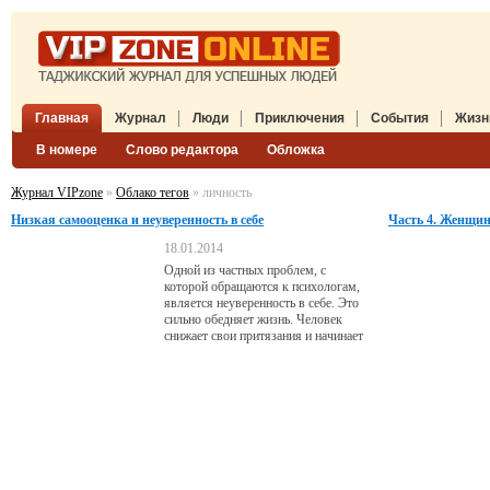
Главная
Журнал
Люди
Приключения
События
Жизн
В номере
Слово редактора
Обложка
Журнал VIPzone
»
Облако тегов
» личность
Низкая самооценка и неуверенность в себе
Часть 4. Женщин
18.01.2014
Одной из частных проблем, с
которой обращаются к психологам,
является неуверенность в себе. Это
сильно обедняет жизнь. Человек
снижает свои притязания и начинает
отказываться от многих желаний,
которых он, как ему кажется,
недостоин. Это сказывается и на
личной жизни, например в выборе
достойного партнера. Поэтому
внутренняя работа в направлении
повышения самооценки чрезвычайно
важна. Сегодня в