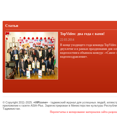
Статьи
TopVideo: два года с вами!
22.03.2014
В конце уходящего года команда TopVideo
двухлетие и в рамках празднования дня ос
видеохостинга объявила конкурс -«Самое 
видеопоздравление».
© Copyright 2011-2025.
«VIPzone»
- таджикский журнал для успешных людей, иллюс
приложение к газете ASIA-Plus. Зарегистрирован в Министерстве культуры Республи
Таджикистан.
Перепечатка и копирование материалов сайта разреш