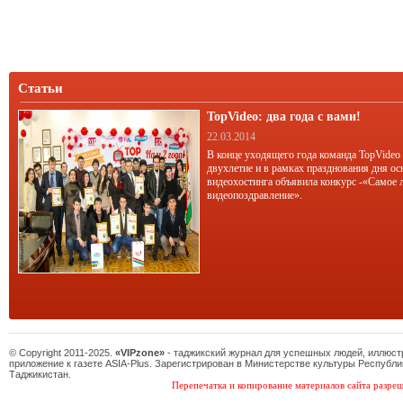
Статьи
TopVideo: два года с вами!
22.03.2014
В конце уходящего года команда TopVideo
двухлетие и в рамках празднования дня ос
видеохостинга объявила конкурс -«Самое 
видеопоздравление».
© Copyright 2011-2025.
«VIPzone»
- таджикский журнал для успешных людей, иллюс
приложение к газете ASIA-Plus. Зарегистрирован в Министерстве культуры Республи
Таджикистан.
Перепечатка и копирование материалов сайта разреш