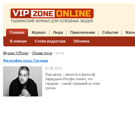
Главная
Журнал
Люди
Приключения
События
Жизн
В номере
Слово редактора
Обложка
Журнал VIPzone
»
Облако тегов
» автор
Философия греха. Гордыня
07.08.2014
Наш автор – писатель и философ
Зафарджон Юсуфи считает, что
гордыня – самый страшный из семи
грехов.