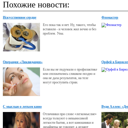
Похожие новости:
Искусственное сердце
Фломастер
Его пока так и нет. Ну, такого, чтобы
вставили - и человек жил вечно и без
проблем. Увы.
Операция «Ликвидация»
Орфей в Бирюле
Если вы не подумали о профилактике
или спохватились слишком поздно и
она не дала результатов, на теле
могут проступить стрии.
С мыслью о легком кино
Вуди Аллен: «Ден
приятный челов
Отличники при слове «легкомыслие»
всегда толкуют о невыносимой
легкости бытия, а вот киношники и
дизайнеры не говорят, а делают