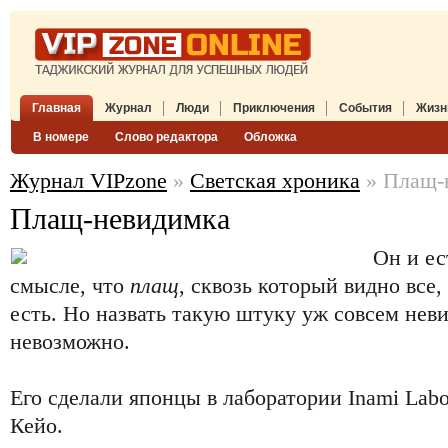
Главная
Журнал
Люди
Приключения
События
Жизн
В номере
Слово редактора
Обложка
Журнал VIPzone
»
Светская хроника
» Плащ-
Плащ-невидимка
Он и ес
смысле, что
плащ
, сквозь который видно все,
есть. Но назвать такую штуку уж совсем нев
невозможно.
Его сделали японцы в лаборатории Inami Labo
Кейо.