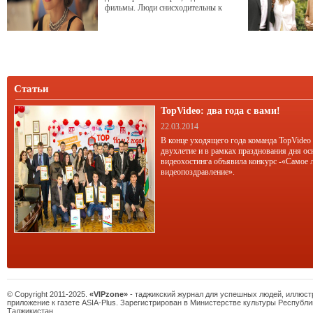
фильмы. Люди снисходительны к
собственному легкомыслию и
раздражаются при проявлении
чужого.
Статьи
TopVideo: два года с вами!
22.03.2014
В конце уходящего года команда TopVideo
двухлетие и в рамках празднования дня ос
видеохостинга объявила конкурс -«Самое 
видеопоздравление».
© Copyright 2011-2025.
«VIPzone»
- таджикский журнал для успешных людей, иллюс
приложение к газете ASIA-Plus. Зарегистрирован в Министерстве культуры Республи
Таджикистан.