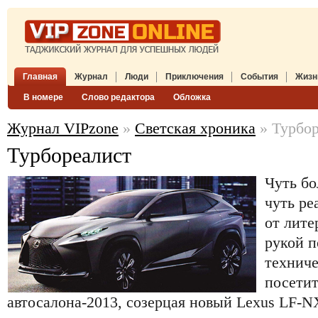
Главная
Журнал
Люди
Приключения
События
Жизн
В номере
Слово редактора
Обложка
Журнал VIPzone
»
Светская хроника
» Турбор
Турбореалист
Чуть бо
чуть ре
от лите
рукой п
техниче
посетит
автосалона-2013, созерцая новый Lexus LF-N