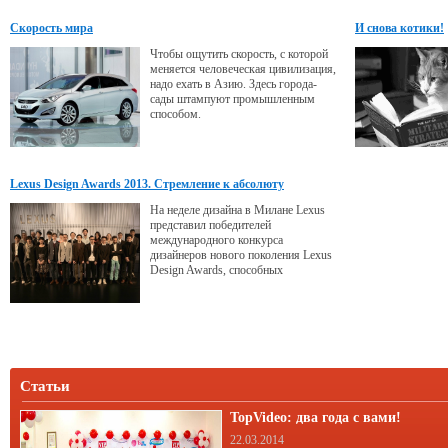
Скорость мира
И снова котики!
Чтобы ощутить скорость, с которой
меняется человеческая цивилизация,
надо ехать в Азию. Здесь города-
сады штампуют промышленным
способом.
Lexus Design Awards 2013. Стремление к абсолюту
На неделе дизайна в Милане Lexus
представил победителей
международного конкурса
дизайнеров нового поколения Lexus
Design Awards, способных
предложить миру инновационные
идеи. Незаурядность проектов
инициировала дискуссию о месте
дизайна в нашей жизни.
Статьи
TopVideo: два года с вами!
22.03.2014