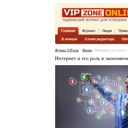
Главная
Журнал
Люди
Прик
В номере
Слово редактора
Об
Журнал VIPzone
»
Жизнь
» Интернет и его роль в
Интернет и его роль в экономи