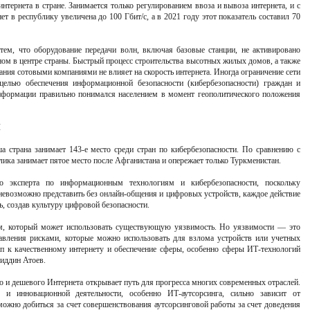
интернета в стране. Занимается только регулированием ввоза и вывоза интернета, и с
нет в республику увеличена до 100 Гбит/с, а в 2021 году этот показатель составил 70
 тем, что оборудование передачи волн, включая базовые станции, не активировано
ом в центре страны. Быстрый процесс строительства высотных жилых домов, а также
ния сотовыми компаниями не влияет на скорость интернета. Иногда ограничение сети
целью обеспечения информационной безопасности (кибербезопасности) граждан и
нформации правильно понимался населением в момент геополитического положения
Ы
 страна занимает 143-е место среди стран по кибербезопасности. По сравнению с
ика занимает пятое место после Афганистана и опережает только Туркменистан.
о эксперта по информационным технологиям и кибербезопасности, поскольку
евозможно представить без онлайн-общения и цифровых устройств, каждое действие
, создав культуру цифровой безопасности.
ком, который может использовать существующую уязвимость. Но уязвимости — это
равления рисками, которые можно использовать для взлома устройств или учетных
уп к качественному интернету и обеспечение сферы, особенно сферы ИТ-технологий
иддин Атоев.
о и дешевого Интернета открывает путь для прогресса многих современных отраслей.
 и инновационной деятельности, особенно ИТ-аутсорсинга, сильно зависит от
можно добиться за счет совершенствования аутсорсинговой работы за счет доведения