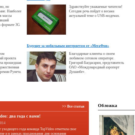
но, но
Здравствуйте уважаемые читатели!
ране. Наиболее
Сегодня речь пойдет о весьма
 в массы
актуальной теме о USB-модемах.
ивший
в формате 3G
ератора 3MOB.
е стоят на
вляют те или
ению к
Будущее за мобильным интернетом от «МегаФон»
ному и
удущему нашей
том
Благодарные клиенты о своем
ий проекта
любимом сотовом операторе.
ала прошедшая
Григорий Багдасарян, представитель
оржественная
ОАО «Международный аэропорт
ремии Рунета.
Душанбе».
Обложка
>> Все статьи
deo: два года с вами!
2014
е уходящего года команда TopVideo отметила свое
тие и в рамках празднования дня основания