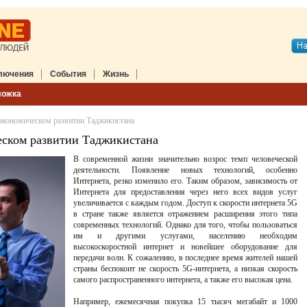
лючения
События
Жизнь
ложка
 экономическом развитии Таджикистана
ческом развитии Таджикистана
В современной жизни значительно возрос темп человеческой
деятельности. Появление новых технологий, особенно
Интернета, резко изменило его. Таким образом, зависимость от
Интернета для предоставления через него всех видов услуг
увеличивается с каждым годом. Доступ к скорости интернета 5G
в стране также является отражением расширения этого типа
современных технологий. Однако для того, чтобы пользоваться
им и другими услугами, населению необходим
высокоскоростной интернет и новейшее оборудование для
передачи волн. К сожалению, в последнее время жителей нашей
страны беспокоит не скорость 5G-интернета, а низкая скорость
самого распространенного интернета, а также его высокая цена.
Например, ежемесячная покупка 15 тысяч мегабайт и 1000