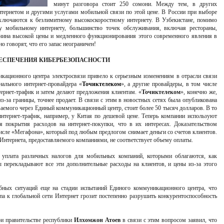
минут разговора стоит 250 сомони. Между тем, в других
нтернетом и другими услугами мобильной связи по этой цене. В России при выборе
одключаются к безлимитному высокоскоростному интернету. В Узбекистане, помимо
 мобильному интернету, большинство точек обслуживания, включая рестораны,
ина высокой цены и медленного функционирования этого современного явления в
о говорят, что его запас неограничен!
БЕСПЕЧЕНИЯ КИБЕРБЕЗОПАСНОСТИ
кационного центра электросвязи привело к серьезным изменениям в отрасли связи
нального интернет-провайдера «
Точиктелеком
», а другие провайдеры, в том числе
ернет-трафик и затем делают предложения клиентам. «
Точиктелеком
», конечно же,
 из-за границы, точнее продает. В связи с этим в новостных сетях была опубликована
ваемого через Единый коммуникационный центр, стоит более 50 тысяч долларов. В то
нтернет-трафик, например, у Китая по дешевой цене. Теперь компании используют
 покрытия расходов на интернет-покупки, что в их интересах. Доказательством
исле «Мегафона», который под любым предлогом снимает деньги со счетов клиентов.
 Интернета, предоставляемого компаниями, не соответствует объему оплаты.
 уплата различных налогов для мобильных компаний, которыми облагаются, как
ы перекладывают все эти дополнительные расходы на клиентов, и цены из-за этого
бных ситуаций еще на стадии испытаний Единого коммуникационного центра, что
па к глобальной сети Интернет грозит постепенно разрушить конкурентоспособность
ри правительстве республики
Илхомжон Атоев
в связи с этим вопросом заявил, что