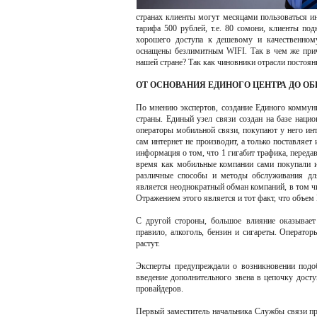
странах клиенты могут месяцами пользоваться и
тарифа 500 рублей, т.е. 80 сомони, клиенты п
хорошего доступа к дешевому и качественному
оснащены безлимитным WIFI. Так в чем же прич
нашей стране? Так как чиновники отрасли постоянн
ОТ ОСНОВАНИЯ ЕДИНОГО ЦЕНТРА ДО О
По мнению экспертов, создание Единого коммуни
страны. Единый узел связи создан на базе нацио
операторы мобильной связи, покупают у него инт
сам интернет не производит, а только поставляет
информация о том, что 1 гигабит трафика, переда
время как мобильные компании сами покупали и
различные способы и методы обслуживания для
является неоднократный обман компаний, в том ч
Отражением этого является и тот факт, что объем
С другой стороны, большое влияние оказывает
правило, алкоголь, бензин и сигареты. Оператор
растут.
Эксперты предупреждали о возникновении подо
введение дополнительного звена в цепочку досту
провайдеров.
Первый заместитель начальника Службы связи п