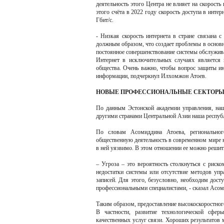
деятельность этого Центра не влияет на скорость 
этого счёта в 2022 году скорость доступа в интер
Гбит/с.
- Низкая скорость интернета в стране связана с
должным образом, что создает проблемы в основн
постоянное совершенствование системы обслужива
Интернет в исключительных случаях является 
общества. Очень важно, чтобы вопрос защиты и
информации, подчеркнул Илхомжон Атоев.
НОВЫЕ ПРОФЕССИОНАЛЬНЫЕ СЕКТОР
По данным Эстонской академии управления, наша
другими странами Центральной Азии наша республ
По словам Асомиддина Атоева, региональног
общественную деятельность в современном мире н
в ней уязвимо. В этом отношении ее можно решить
– Угроза – это вероятность столкнуться с рис
недостатки системы или отсутствие методов уп
записей. Для этого, безусловно, необходим дост
профессиональными специалистами, - сказал Асом
Таким образом, предоставление высокоскоростног
В частности, развитие технологической сферы
качественных услуг связи. Хороших результатов 