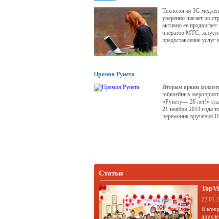
Технология 3G медлен
уверенно шагает по ст
активно ее продвигает
оператор МТС, запуст
предоставление услуг 
в роуминге в сети оп
Впрочем, конкуренты н
месте и также осущест
иные шаги по направл
Премия Рунета
светлому, технологич
высокоскоростному б
Вторым ярким момен
страны.
юбилейных мероприят
«Рунету— 20 лет!» ст
21 ноября 2013 года т
церемония вручения П
Статьи
TopVi
22.03.
В конц
двухле