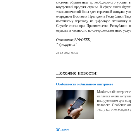
системы образования до необходимого уровня в 
внутренний продукт страны. В сфере связи буду
технологической базы даст серьезный импульс ус
очередном Послании Президента Республики Тад
поэтапному переходу на цифровую экономику и
Службе связи при Правительстве Республики 
отрасли, в частности, по совершенствованию услу
Оҳистамоҳ ВАФОБЕК,
“Ҷумҳурият”
22-12-2022, 09:39
Похожие новости:
Особенности мобильного интернета
Мобильный интернет с
является очень актуа
инструментом для сов
человека. Особенно он
тех, у кого не всегда в
имеется стационарное
3G-news