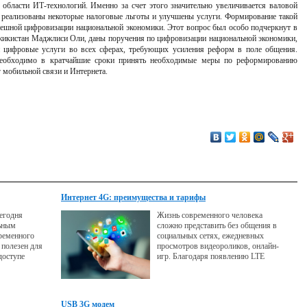
области ИТ-технологий. Именно за счет этого значительно увеличивается валовой
т реализованы некоторые налоговые льготы и улучшены услуги. Формирование такой
пешной цифровизации национальной экономики. Этот вопрос был особо подчеркнут в
жикистан Маджлиси Оли, даны поручения по цифровизации национальной экономики,
 цифровые услуги во всех сферах, требующих усиления реформ в поле общения.
необходимо в кратчайшие сроки принять необходимые меры по реформированию
г мобильной связи и Интернета.
Интернет 4G: преимущества и тарифы
егодня
Жизнь современного человека
льным
сложно представить без общения в
ременного
социальных сетях, ежедневных
 полезен для
просмотров видеороликов, онлайн-
 доступе
игр. Благодаря появлению LTE
 подключение.
технологий этими ресурсами можно
круглосуточно пользоваться в любом
месте, а скорость загрузки
увеличилась в несколько раз.
USB 3G модем